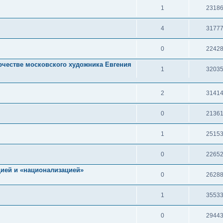
1
2318
4
3177
0
2242
рчестве московского художника Евгения
1
3203
2
3141
0
2136
1
2515
0
2265
цией и «национализацией»
0
2628
1
3553
0
2944