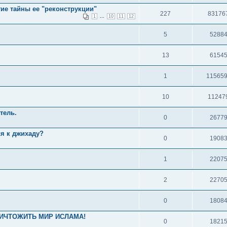
ие тайны ее "реконструкции"
227
83176
...
1
10
11
12
5
5288
13
6154
1
11565
10
11247
тель.
0
2677
ся к джихаду?
0
1908
1
2207
2
2270
0
1808
УНИЧТОЖИТЬ МИР ИСЛАМА!
0
1821