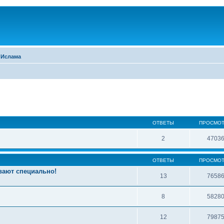
 Ислама
ОТВЕТЫ
ПРОСМО
2
4703
ОТВЕТЫ
ПРОСМО
вают специально!
13
7658
8
5828
12
7987