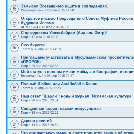
Замысел Всевышнего ищите в совпадениях.
Возрождённый » 28 сен 2015 14:58
Открытое письмо Председателю Совета Муфтиев России 
будущем Ислама
АСКЕРБАЙ
» 18 июл 2015 01:35
С праздником Ураза-байрам (Аид аль Фитр)!
Гаяр
» 17 июл 2015 00:11
Сюз бирегез
Taram
» 02 апр 2015 14:10
Приглашаем участвовать в Мусульманском просветител
«ПРОРОК»
Гаяр
» 25 апр 2015 02:53
Мой статус в полном имени моём, а в биографии, истори
Возрождённый » 06 апр 2015 17:47
Полный Шабаш или Аш-Шабаб в Кении.
Taram
» 03 апр 2015 09:23
Наш ответ "Шарли": новый журнал "Исламская культура"
Гаяр
» 20 янв 2015 23:51
Священный Коран глазами немусульман
Гаяр
» 16 янв 2015 02:22
Дерево религий
Гаяр
» 14 янв 2015 20:54
Что ожидает мусульман в свете принятия закона об огр