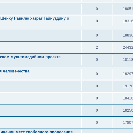
0
1805
Шейху Равилю хазрат Гайнутдину о
0
1831
0
1883
2
2443
ьском мультимедийном проекте
0
1811
я человечества.
0
1829
0
1917
0
1841
0
1825
0
1780
аничении мест свободного проведения