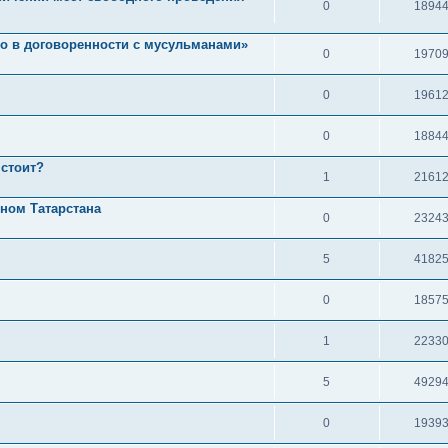
0
1894
но в договоренности с мусульманами»
0
1970
0
1961
0
1884
 стоит?
1
2161
ном Татарстана
0
2324
5
4182
0
1857
1
2233
5
4929
0
1939