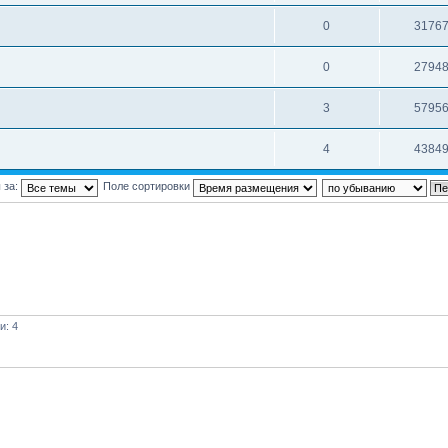
0
3176
0
2794
3
5795
4
4384
 за:
Поле сортировки
и: 4