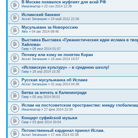
В Москве появился муфтият для всей РФ
Имагинатор
» 22 сен 2014 12:38
Исламский банкинг
Асхат Зиганшин
» 24 май 2012 22:36
Мусульмане за Новороссию
Alex
» 04 авг 2014 08:46
Выставка Выставка «Гуманистические идеи ислама в тво
Хайлова»
Гаяр
» 08 июл 2014 01:07
Почему или кому не понятен Коран
Асхат Зиганшин
» 16 июн 2014 19:57
«Исламскую культуру» – в среднюю школу!
Гаяр
» 28 апр 2014 15:30
Русская мусульманка об Исламе
Асхат Зиганшин
» 31 мар 2014 04:38
Битва за мечеть в Калининграде
Гаяр
» 05 апр 2014 00:01
Ислам на постсоветском пространстве: между глобализа
Имагинатор
» 27 фев 2014 22:39
Концерт суфийской музыки
Гаяр
» 03 фев 2014 20:04
Потомственный кардинал принял Ислам.
Асхат Зиганшин
» 17 янв 2014 02:38