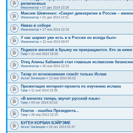
религиозных
Имагинатор
» 07 дек 2014 23:26
Максим Шевченко: «Секрет демократии в России – имен
Имагинатор
» 01 дек 2014 22:51
Намаз в соборе
Имагинатор
» 27 ноя 2014 22:32
У нас шариат уже есть и в России он всегда был»
Имагинатор
» 22 ноя 2014 00:07
Поджоги мечетей в Крыму не прекращаются. Кто за ними
Гаяр
» 21 ноя 2014 15:00
Отец Алины Кабаевой стал главным исламским бизнесме
Имагинатор
» 20 ноя 2014 22:31
Татар от исчезновения спасёт только Ислам
Асхат Зиганшин
» 13 янв 2014 05:02
Презентация интернет-проекта по изучению ислама
Гаяр
» 11 ноя 2014 23:35
«В мечетях теперь звучит русский язык»
Гаяр
» 04 окт 2014 01:53
Платок - ошибка Президента...
Гаяр
» 28 апр 2013 22:19
БУГЕН КОРБАН БЭЙРЭМЕ
Асхат Зиганшин
» 04 окт 2014 01:47