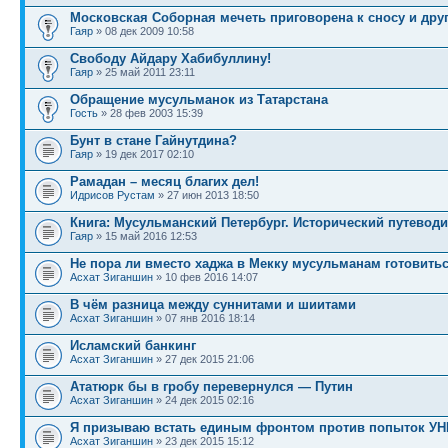
Московская Соборная мечеть приговорена к сносу и друг
Гаяр
» 08 дек 2009 10:58
Свободу Айдару Хабибуллину!
Гаяр
» 25 май 2011 23:11
Обращение мусульманок из Татарстана
Гость
» 28 фев 2003 15:39
Бунт в стане Гайнутдина?
Гаяр
» 19 дек 2017 02:10
Рамадан – месяц благих дел!
Идрисов Рустам
» 27 июн 2013 18:50
Книга: Мусульманский Петербург. Исторический путеводи
Гаяр
» 15 май 2016 12:53
Не пора ли вместо хаджа в Мекку мусульманам готовить
Асхат Зиганшин
» 10 фев 2016 14:07
В чём разница между суннитами и шиитами
Асхат Зиганшин
» 07 янв 2016 18:14
Исламский банкинг
Асхат Зиганшин
» 27 дек 2015 21:06
Ататюрк бы в гробу перевернулся — Путин
Асхат Зиганшин
» 24 дек 2015 02:16
Я призываю встать единым фронтом против попыток 
Асхат Зиганшин
» 23 дек 2015 15:12