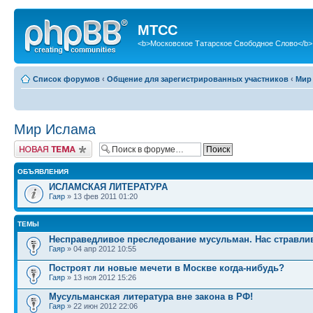
МТСС
<b>Московское Татарское Свободное Слово</b>
Список форумов
‹
Общение для зарегистрированных участников
‹
Мир
Мир Ислама
Новая тема
ОБЪЯВЛЕНИЯ
ИСЛАМСКАЯ ЛИТЕРАТУРА
Гаяр
» 13 фев 2011 01:20
ТЕМЫ
Несправедливое преследование мусульман. Нас стравли
Гаяр
» 04 апр 2012 10:55
Построят ли новые мечети в Москве когда-нибудь?
Гаяр
» 13 ноя 2012 15:26
Мусульманская литература вне закона в РФ!
Гаяр
» 22 июн 2012 22:06