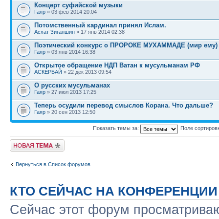
Концерт суфийской музыки
Гаяр
» 03 фев 2014 20:04
Потомственный кардинал принял Ислам.
Асхат Зиганшин
» 17 янв 2014 02:38
Поэтический конкурс о ПРОРОКЕ МУХАММАДЕ (мир ему)
Гаяр
» 03 янв 2014 16:38
Открытое обращение НДП Ватан к мусульманам РФ
АСКЕРБАЙ
» 22 дек 2013 09:54
О русских мусульманах
Гаяр
» 27 июл 2013 17:25
Теперь осудили перевод смыслов Корана. Что дальше?
Гаяр
» 20 сен 2013 12:50
Показать темы за:
Поле сортиров
Новая тема
Вернуться в Список форумов
КТО СЕЙЧАС НА КОНФЕРЕНЦИИ
Сейчас этот форум просматриваю