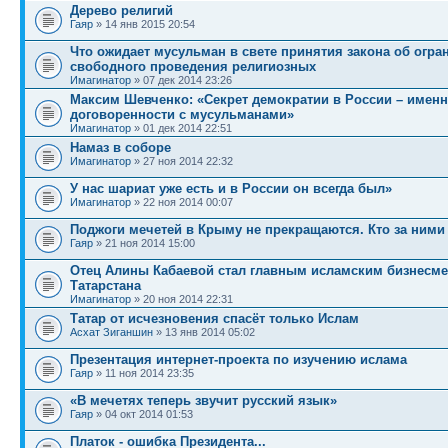
Дерево религий
Гаяр
» 14 янв 2015 20:54
Что ожидает мусульман в свете принятия закона об огра
свободного проведения религиозных
Имагинатор
» 07 дек 2014 23:26
Максим Шевченко: «Секрет демократии в России – именн
договоренности с мусульманами»
Имагинатор
» 01 дек 2014 22:51
Намаз в соборе
Имагинатор
» 27 ноя 2014 22:32
У нас шариат уже есть и в России он всегда был»
Имагинатор
» 22 ноя 2014 00:07
Поджоги мечетей в Крыму не прекращаются. Кто за ними
Гаяр
» 21 ноя 2014 15:00
Отец Алины Кабаевой стал главным исламским бизнесм
Татарстана
Имагинатор
» 20 ноя 2014 22:31
Татар от исчезновения спасёт только Ислам
Асхат Зиганшин
» 13 янв 2014 05:02
Презентация интернет-проекта по изучению ислама
Гаяр
» 11 ноя 2014 23:35
«В мечетях теперь звучит русский язык»
Гаяр
» 04 окт 2014 01:53
Платок - ошибка Президента...