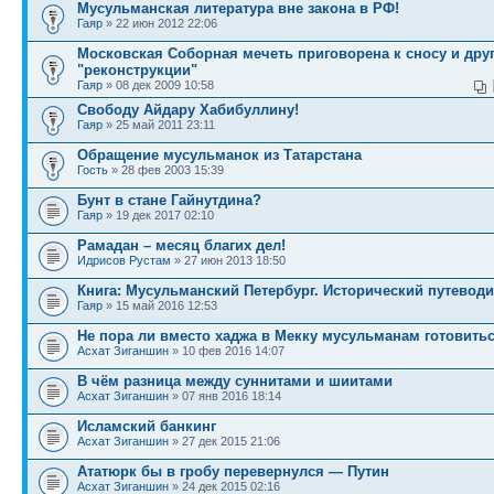
Мусульманская литература вне закона в РФ!
Гаяр
» 22 июн 2012 22:06
Московская Соборная мечеть приговорена к сносу и друг
"реконструкции"
Гаяр
» 08 дек 2009 10:58
Свободу Айдару Хабибуллину!
Гаяр
» 25 май 2011 23:11
Обращение мусульманок из Татарстана
Гость
» 28 фев 2003 15:39
Бунт в стане Гайнутдина?
Гаяр
» 19 дек 2017 02:10
Рамадан – месяц благих дел!
Идрисов Рустам
» 27 июн 2013 18:50
Книга: Мусульманский Петербург. Исторический путеводи
Гаяр
» 15 май 2016 12:53
Не пора ли вместо хаджа в Мекку мусульманам готовить
Асхат Зиганшин
» 10 фев 2016 14:07
В чём разница между суннитами и шиитами
Асхат Зиганшин
» 07 янв 2016 18:14
Исламский банкинг
Асхат Зиганшин
» 27 дек 2015 21:06
Ататюрк бы в гробу перевернулся — Путин
Асхат Зиганшин
» 24 дек 2015 02:16