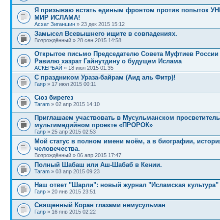
Я призываю встать единым фронтом против попыток 
МИР ИСЛАМА!
Асхат Зиганшин
» 23 дек 2015 15:12
Замысел Всевышнего ищите в совпадениях.
Возрождённый » 28 сен 2015 14:58
Открытое письмо Председателю Совета Муфтиев России
Равилю хазрат Гайнутдину о будущем Ислама
АСКЕРБАЙ
» 18 июл 2015 01:35
С праздником Ураза-байрам (Аид аль Фитр)!
Гаяр
» 17 июл 2015 00:11
Сюз бирегез
Taram
» 02 апр 2015 14:10
Приглашаем участвовать в Мусульманском просветител
мультимедийном проекте «ПРОРОК»
Гаяр
» 25 апр 2015 02:53
Мой статус в полном имени моём, а в биографии, истори
человечества.
Возрождённый » 06 апр 2015 17:47
Полный Шабаш или Аш-Шабаб в Кении.
Taram
» 03 апр 2015 09:23
Наш ответ "Шарли": новый журнал "Исламская культура"
Гаяр
» 20 янв 2015 23:51
Священный Коран глазами немусульман
Гаяр
» 16 янв 2015 02:22