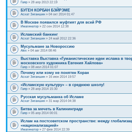
Гаяр
» 28 апр 2013 22:19
БУГЕН КОРБАН БЭЙРЭМЕ
Асхат Зиганшин
» 04 окт 2014 01:47
В Москве появился муфтият для всей РФ
Имагинатор
» 22 сен 2014 12:38
Исламский банкинг
Асхат Зиганшин
» 24 май 2012 22:36
Мусульмане за Новороссию
Alex
» 04 авг 2014 08:46
Выставка Выставка «Гуманистические идеи ислама в тво
московского художника Евгения Хайлова»
Гаяр
» 08 июл 2014 01:07
Почему или кому не понятен Коран
Асхат Зиганшин
» 16 июн 2014 19:57
«Исламскую культуру» – в среднюю школу!
Гаяр
» 28 апр 2014 15:30
Русская мусульманка об Исламе
Асхат Зиганшин
» 31 мар 2014 04:38
Битва за мечеть в Калининграде
Гаяр
» 05 апр 2014 00:01
Ислам на постсоветском пространстве: между глобализа
«национализацией»
Имагинатор
» 27 фев 2014 22:39