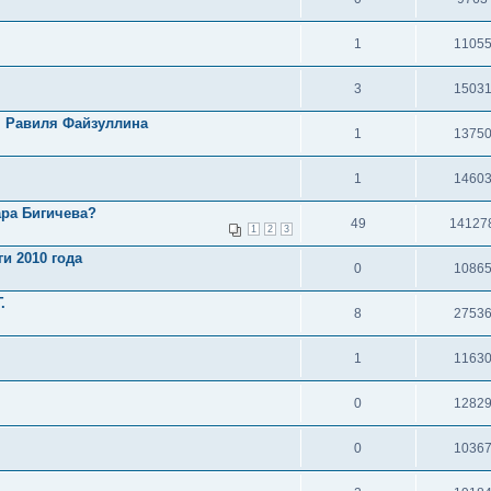
1
1105
3
1503
н Равиля Файзуллина
1
1375
1
1460
ара Бигичева?
49
14127
1
2
3
и 2010 года
0
1086
.
8
2753
1
1163
0
1282
0
1036