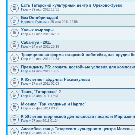
Есть Татарский культурный центр в Орехово-Зуево!
Гаяр
» 29 июл 2011 12:31
Без Октябринадан!
Идрисов Рустам
» 25 июл 2011 22:58
Халык жырлары
Гаяр
» 17 июл 2011 02:51
Сабантуи - 2011
Гаяр
» 24 май 2011 13:16
Традиционная форма татарской тюбетейки, как орудие 
Гаяр
» 22 июн 2011 12:33
Президенту РБ: создать достойные условия для компози
Гаяр
» 14 июн 2011 13:35
К 85-летию Габдуллы Рахимкулова
Гаяр
» 17 май 2011 02:03
Танец "Татарочка" ?
Гаяр
» 23 апр 2011 17:31
Мюзикл "Три колдуньи и Наргис"
Гаяр
» 27 фев 2011 03:23
К 50-летию творческой деятельности писателя Миргазия
Гаяр
» 07 апр 2011 01:24
Ансамблю танца Татарского культурного центра Москвы –
Гаяр
» 23 апр 2011 17:19