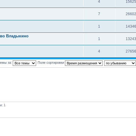
4
1562
7
2660
1
1434
 во Владыкино
1
1324
4
2765
темы за:
Поле сортировки
и: 1