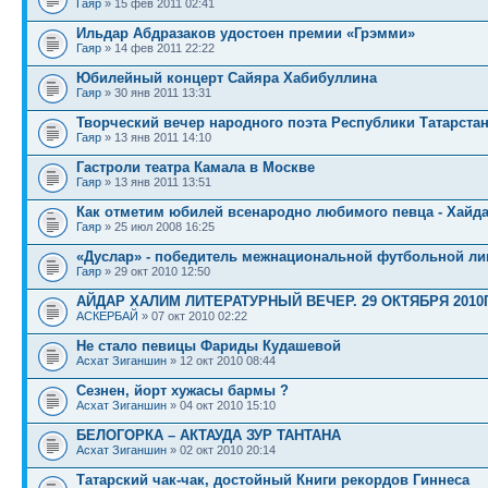
Гаяр
» 15 фев 2011 02:41
Ильдар Абдразаков удостоен премии «Грэмми»
Гаяр
» 14 фев 2011 22:22
Юбилейный концерт Сайяра Хабибуллина
Гаяр
» 30 янв 2011 13:31
Творческий вечер народного поэта Республики Татарста
Гаяр
» 13 янв 2011 14:10
Гастроли театра Камала в Москве
Гаяр
» 13 янв 2011 13:51
Как отметим юбилей всенародно любимого певца - Хайд
Гаяр
» 25 июл 2008 16:25
«Дуслар» - победитель межнациональной футбольной лиг
Гаяр
» 29 окт 2010 12:50
АЙДАР ХАЛИМ ЛИТЕРАТУРНЫЙ ВЕЧЕР. 29 ОКТЯБРЯ 2010Г
АСКЕРБАЙ
» 07 окт 2010 02:22
Не стало певицы Фариды Кудашевой
Асхат Зиганшин
» 12 окт 2010 08:44
Сезнен, йорт хужасы бармы ?
Асхат Зиганшин
» 04 окт 2010 15:10
БЕЛОГОРКА – АКТАУДА ЗУР ТАНТАНА
Асхат Зиганшин
» 02 окт 2010 20:14
Татарский чак-чак, достойный Книги рекордов Гиннеса