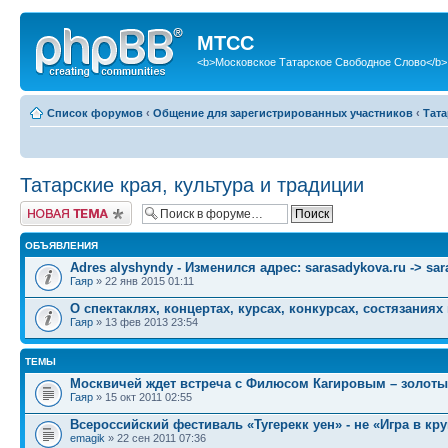
МТСС
<b>Московское Татарское Свободное Слово</b>
Список форумов
‹
Общение для зарегистрированных участников
‹
Тата
Татарские края, культура и традиции
Новая тема
ОБЪЯВЛЕНИЯ
Adres alyshyndy - Изменился адрес: sarasadykova.ru -> sa
Гаяр
» 22 янв 2015 01:11
О спектаклях, концертах, курсах, конкурсах, состязаниях
Гаяр
» 13 фев 2013 23:54
ТЕМЫ
Москвичей ждет встреча с Филюсом Кагировым – золоты
Гаяр
» 15 окт 2011 02:55
Всероссийский фестиваль «Тугерекк уен» - не «Игра в кру
emagik
» 22 сен 2011 07:36