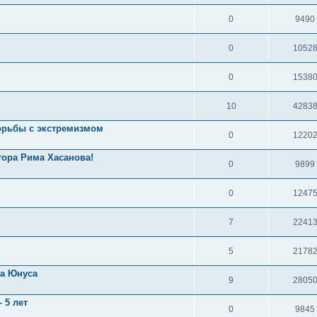
0
9490
0
1052
0
1538
10
4283
борьбы с экстремизмом
0
1220
тора Рима Хасанова!
0
9899
0
1247
7
2241
5
2178
на Юнуса
9
2805
 5 лет
0
9845