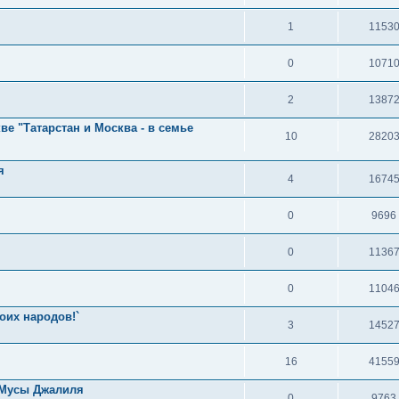
1
1153
0
1071
2
1387
ве "Татарстан и Москва - в семье
10
2820
я
4
1674
0
9696
0
1136
0
1104
оих народов!`
3
1452
16
4155
 Мусы Джалиля
0
9763