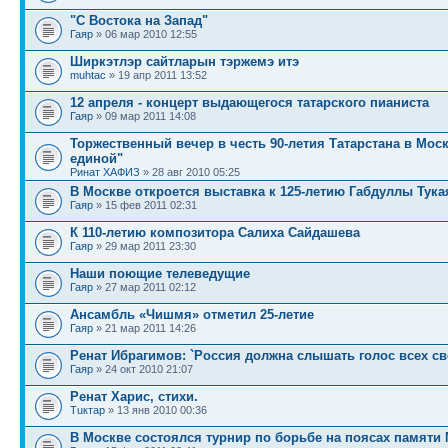
"C Востока на Запад"
Гаяр
» 06 мар 2010 12:55
Ширкэтлэр сайтларын тэржемэ итэ
muhtac
» 19 апр 2011 13:52
12 апреля - концерт выдающегося татарского пианиста
Гаяр
» 09 мар 2011 14:08
Торжественный вечер в честь 90-летия Татарстана в Моск
единой"
Ринат ХАФИЗ
» 28 авг 2010 05:25
В Москве откроется выставка к 125-летию Габдуллы Тука
Гаяр
» 15 фев 2011 02:31
К 110-летию композитора Салиха Сайдашева
Гаяр
» 29 мар 2011 23:30
Наши поющие телеведущие
Гаяр
» 27 мар 2011 02:12
Ансамбль «Чишмя» отметил 25-летие
Гаяр
» 21 мар 2011 14:26
Ренат Ибрагимов: `Россия должна слышать голос всех св
Гаяр
» 24 окт 2010 21:07
Ренат Харис, стихи.
Тuктар
» 13 янв 2010 00:36
В Москве состоялся турнир по борьбе на поясах памяти