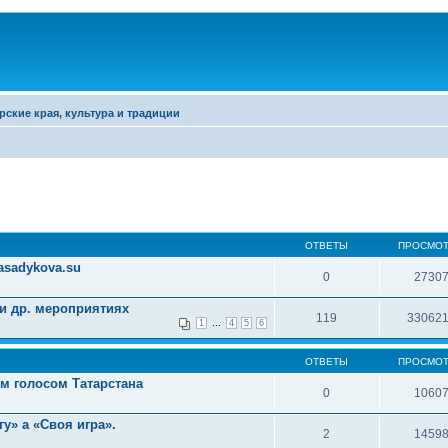
рские края, культура и традиции
ОТВЕТЫ
ПРОСМО
rasadykova.su
0
2730
 и др. мероприятиях
119
33062
...
1
4
5
6
ОТВЕТЫ
ПРОСМО
м голосом Татарстана
0
1060
гу» а «Своя игра».
2
1459