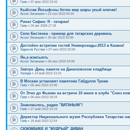
Гаяр
» 07 фев 2010 23:42
Кыйссаи Йосыф»ны ботен жир шары укый алачак!
Асхат Зиганшин
» 22 сен 2010 04:33
Ринат Сафин: Я - татарин!
Гаяр
» 26 авг 2009 17:18
Село Бестянка - пример для татарских деревень
Асхат Зиганшин
» 30 авг 2010 02:06
Достойно встретим гостей Универсиады-2013 в Казани!
Идрисов Рустам
» 07 июл 2010 20:09
Ян,а жэмгыять
Асхат Зиганшин
» 06 июл 2010 04:08
Завтра -Дань памяти на Даниловском кладбище
Халида
» 14 май 2010 13:10
В Москве установят памятник Габдулле Тукаю
Гаяр
» 06 июн 2010 23:40
От Этно до Фьюжн на встрече 10 июня в клубе "Союз ко
Гаяр
» 06 июн 2010 18:24
Знакомьтесь, радио "ВАТАНЫМ"!
Гаяр
» 27 май 2010 14:19
Директор Национального музея Республики Татарстан на
Гаяр
» 18 май 2010 22:54
СЮЮМБИКЕ И "МУДРЫЙ" ДИВАН