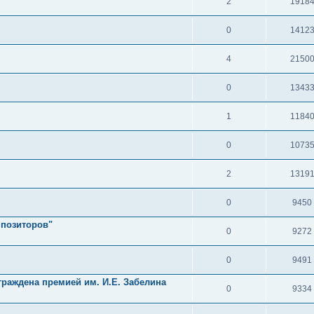
2
1918
0
1412
4
2150
0
1343
1
1184
0
1073
2
1319
0
9450
мпозиторов"
0
9272
0
9491
граждена премией им. И.Е. Забелина
0
9334