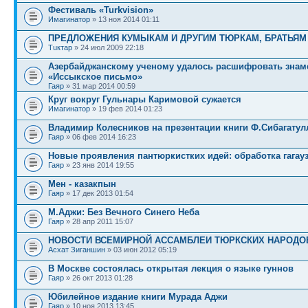
Фестиваль «Turkvision»
Имагинатор
» 13 ноя 2014 01:11
ПРЕДЛОЖЕНИЯ КУМЫКАМ И ДРУГИМ ТЮРКАМ, БРАТЬЯМ
Тuктар
» 24 июл 2009 22:18
Азербайджанскому ученому удалось расшифровать знам
«Иссыкское письмо»
Гаяр
» 31 мар 2014 00:59
Круг вокруг Гульнары Каримовой сужается
Имагинатор
» 19 фев 2014 01:23
Владимир Колесников на презентации книги Ф.Сибагатул
Гаяр
» 06 фев 2014 16:23
Новые проявления пантюркистких идей: обработка гагау
Гаяр
» 23 янв 2014 19:55
Мен - казакпын
Гаяр
» 17 дек 2013 01:54
М.Аджи: Без Вечного Синего Неба
Гаяр
» 28 апр 2011 15:07
НОВОСТИ ВСЕМИРНОЙ АССАМБЛЕИ ТЮРКСКИХ НАРОДОВ
Асхат Зиганшин
» 03 июн 2012 05:19
В Москве состоялась открытая лекция о языке гуннов
Гаяр
» 26 окт 2013 01:28
Юбилейное издание книги Мурада Аджи
Гаяр
» 10 ноя 2013 13:45