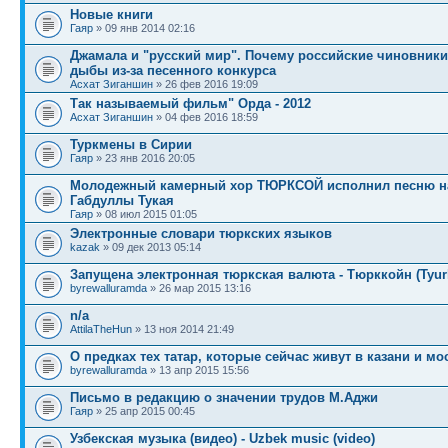
Новые книги
Гаяр
» 09 янв 2014 02:16
Джамала и "русский мир". Почему российские чиновники
дыбы из-за песенного конкурса
Асхат Зиганшин
» 26 фев 2016 19:09
Так называемый фильм" Орда - 2012
Асхат Зиганшин
» 04 фев 2016 18:59
Туркмены в Сирии
Гаяр
» 23 янв 2016 20:05
Молодежный камерный хор ТЮРКСОЙ исполнил песню н
Габдуллы Тукая
Гаяр
» 08 июл 2015 01:05
Электронные словари тюркских языков
kazak
» 09 дек 2013 05:14
Запущена электронная тюркская валюта - Тюрккойн (Tyur
byrewalluramda
» 26 мар 2015 13:16
n/a
AttilaTheHun
» 13 ноя 2014 21:49
О предках тех татар, которые сейчас живут в казани и мо
byrewalluramda
» 13 апр 2015 15:56
Письмо в редакцию о значении трудов М.Аджи
Гаяр
» 25 апр 2015 00:45
Узбекская музыка (видео) - Uzbek music (video)