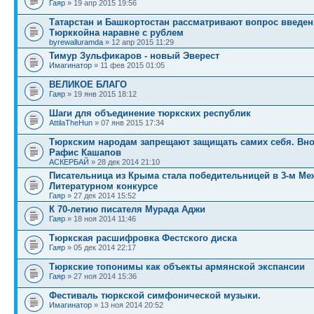
Гаяр
» 19 апр 2015 19:56
Татарстан и Башкортостан рассматривают вопрос введе
Тюрккойна наравне с рублем
byrewalluramda
» 12 апр 2015 11:29
Тимур Зульфикаров - новый Эверест
Имагинатор
» 11 фев 2015 01:05
ВЕЛИКОЕ БЛАГО
Гаяр
» 19 янв 2015 18:12
Шаги для объединение тюркских республик
AttilaTheHun
» 07 янв 2015 17:34
Тюркским народам запрещают защищать самих себя. Вно
Рафис Кашапов
АСКЕРБАЙ
» 28 дек 2014 21:10
Писательница из Крыма стала победительницей в 3-м М
Литературном конкурсе
Гаяр
» 27 дек 2014 15:52
К 70-летию писателя Мурада Аджи
Гаяр
» 18 ноя 2014 11:46
Тюркская расшифровка Фестского диска
Гаяр
» 05 дек 2014 22:17
Тюркские топонимы как объекты армянской экспансии
Гаяр
» 27 ноя 2014 15:36
Фестиваль тюркской симфонической музыки.
Имагинатор
» 13 ноя 2014 20:52