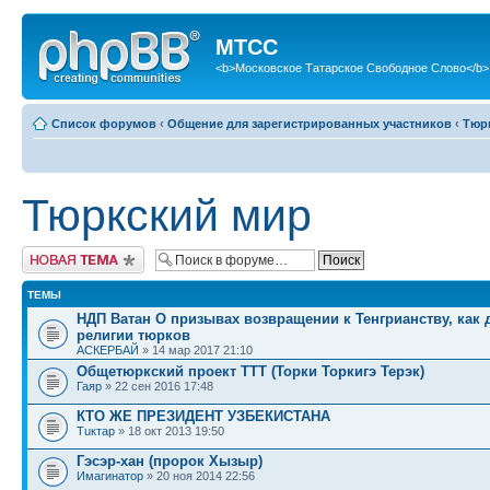
МТСС
<b>Московское Татарское Свободное Слово</b>
Список форумов
‹
Общение для зарегистрированных участников
‹
Тюр
Тюркский мир
Новая тема
ТЕМЫ
НДП Ватан О призывах возвращении к Тенгрианству, как 
религии тюрков
АСКЕРБАЙ
» 14 мар 2017 21:10
Общетюркский проект ТТТ (Торки Торкигэ Терэк)
Гаяр
» 22 сен 2016 17:48
КТО ЖЕ ПРЕЗИДЕНТ УЗБЕКИСТАНА
Тuктар
» 18 окт 2013 19:50
Гэсэр-хан (пророк Хызыр)
Имагинатор
» 20 ноя 2014 22:56