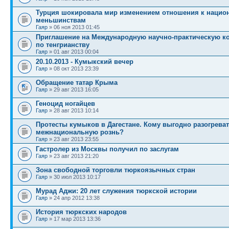
Турция шокировала мир изменением отношения к наци
меньшинствам
Гаяр
» 06 ноя 2013 01:45
Приглашение на Международную научно-практическую 
по тенгрианству
Гаяр
» 01 авг 2013 00:04
20.10.2013 - Кумыкский вечер
Гаяр
» 08 окт 2013 23:39
Обращение татар Крыма
Гаяр
» 29 авг 2013 16:05
Геноцид ногайцев
Гаяр
» 28 авг 2013 10:14
Протесты кумыков в Дагестане. Кому выгодно разогрева
межнациональную рознь?
Гаяр
» 23 авг 2013 23:55
Гастролер из Москвы получил по заслугам
Гаяр
» 23 авг 2013 21:20
Зона свободной торговли тюркоязычных стран
Гаяр
» 30 июл 2013 10:17
Мурад Аджи: 20 лет служения тюркской истории
Гаяр
» 24 апр 2012 13:38
История тюркских народов
Гаяр
» 17 мар 2013 13:36