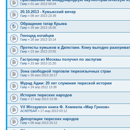
Гаяр
» 01 авг 2013 00:04
20.10.2013 - Кумыкский вечер
Гаяр
» 08 окт 2013 23:39
Обращение татар Крыма
Гаяр
» 29 авг 2013 16:05
Геноцид ногайцев
Гаяр
» 28 авг 2013 10:14
Протесты кумыков в Дагестане. Кому выгодно разогрев
Гаяр
» 23 авг 2013 23:55
Гастролер из Москвы получил по заслугам
Гаяр
» 23 авг 2013 21:20
Зона свободной торговли тюркоязычных стран
Гаяр
» 30 июл 2013 10:17
Мурад Аджи: 20 лет служения тюркской истории
Гаяр
» 24 апр 2012 13:38
История тюркских народов
Гаяр
» 17 мар 2013 13:36
Vil Mirzayanov книга Ф. Хоммела «Мир Гуннов»
АСКЕРБАЙ
» 17 мар 2013 03:12
Депортации тюркских народов
Гаяр
» 06 мар 2013 20:12