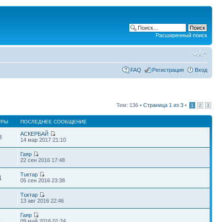
Расширенный поиск
FAQ
Регистрация
Вход
Тем: 136 •
Страница
1
из
3
•
1
2
3
ТРЫ
ПОСЛЕДНЕЕ СООБЩЕНИЕ
АСКЕРБАЙ
3
14 мар 2017 21:10
Гаяр
1
22 сен 2016 17:48
Тuктар
1
05 сен 2016 23:38
Тuктар
5
13 авг 2016 22:46
Гаяр
5
09 май 2016 01:24