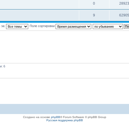
0
2892
9
6290
 за:
Поле сортировки
и: 6
Создано на основе
phpBB
® Forum Software © phpBB Group
Русская поддержка phpBB