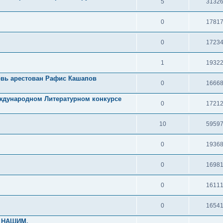
5
3132
0
1781
0
1723
1
1932
овь арестован Рафис Кашапов
0
1666
еждународном Литературном конкурсе
0
1721
10
5959
0
1936
0
1698
0
1611
0
1654
 НАШИМ.