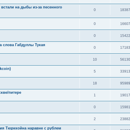
 встали на дыбы из-за песенного
0
1838
0
1660
0
1542
 слова Габдуллы Тукая
0
1718
10
5613
kcoin)
5
3391
18
9598
скве/питере
1
1901
0
1598
2
2388
ния Тюрккойна наравне с рублем