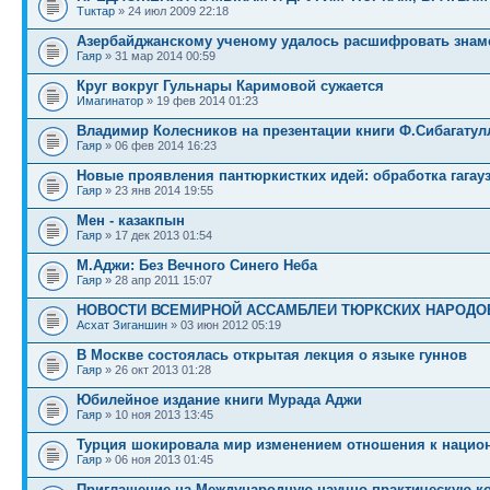
Тuктар
» 24 июл 2009 22:18
Азербайджанскому ученому удалось расшифровать знам
Гаяр
» 31 мар 2014 00:59
Круг вокруг Гульнары Каримовой сужается
Имагинатор
» 19 фев 2014 01:23
Владимир Колесников на презентации книги Ф.Сибагатул
Гаяр
» 06 фев 2014 16:23
Новые проявления пантюркистких идей: обработка гагау
Гаяр
» 23 янв 2014 19:55
Мен - казакпын
Гаяр
» 17 дек 2013 01:54
М.Аджи: Без Вечного Синего Неба
Гаяр
» 28 апр 2011 15:07
НОВОСТИ ВСЕМИРНОЙ АССАМБЛЕИ ТЮРКСКИХ НАРОДОВ
Асхат Зиганшин
» 03 июн 2012 05:19
В Москве состоялась открытая лекция о языке гуннов
Гаяр
» 26 окт 2013 01:28
Юбилейное издание книги Мурада Аджи
Гаяр
» 10 ноя 2013 13:45
Турция шокировала мир изменением отношения к наци
Гаяр
» 06 ноя 2013 01:45
Приглашение на Международную научно-практическую к