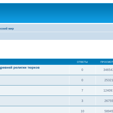
кский мир
ОТВЕТЫ
ПРОСМО
 древней религии тюрков
0
34654
0
2532
7
12409
3
2675
10
5894