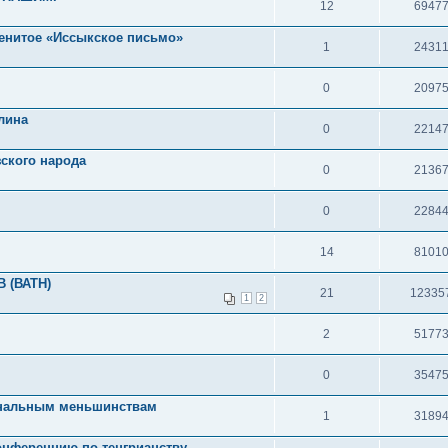
12
6947
енитое «Иссыкское письмо»
1
2431
0
2097
лина
0
2214
зского народа
0
2136
0
2284
14
8101
 (ВАТН)
21
12335
1
2
2
5177
0
3547
ональным меньшинствам
1
3189
онференцию по тенгрианству