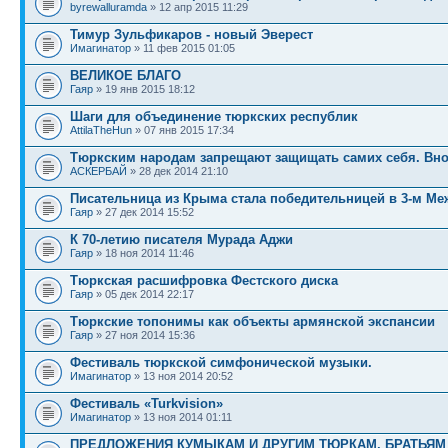
byrewalluramda
» 12 апр 2015 11:29
Тимур Зульфикаров - новый Эверест
Имагинатор
» 11 фев 2015 01:05
ВЕЛИКОЕ БЛАГО
Гаяр
» 19 янв 2015 18:12
Шаги для объединение тюркских республик
AttilaTheHun
» 07 янв 2015 17:34
Тюркским народам запрещают защищать самих себя. Вн
АСКЕРБАЙ
» 28 дек 2014 21:10
Писательница из Крыма стала победительницей в 3-м М
Гаяр
» 27 дек 2014 15:52
К 70-летию писателя Мурада Аджи
Гаяр
» 18 ноя 2014 11:46
Тюркская расшифровка Фестского диска
Гаяр
» 05 дек 2014 22:17
Тюркские топонимы как объекты армянской экспансии
Гаяр
» 27 ноя 2014 15:36
Фестиваль тюркской симфонической музыки.
Имагинатор
» 13 ноя 2014 20:52
Фестиваль «Turkvision»
Имагинатор
» 13 ноя 2014 01:11
ПРЕДЛОЖЕНИЯ КУМЫКАМ И ДРУГИМ ТЮРКАМ, БРАТЬЯМ