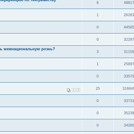
8
4881
1
2626
0
4456
0
3228
ать межнациональную рознь?
3
3115
1
2589
0
3357
25
31664
1
2
0
3373
0
3523
0
3426