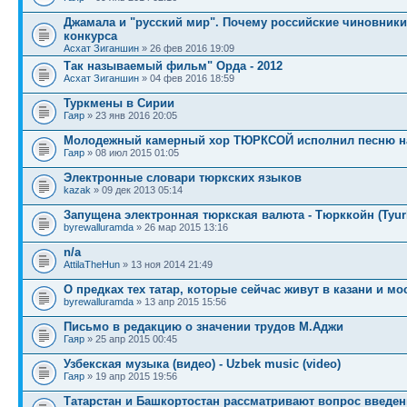
Джамала и "русский мир". Почему российские чиновники
конкурса
Асхат Зиганшин
» 26 фев 2016 19:09
Так называемый фильм" Орда - 2012
Асхат Зиганшин
» 04 фев 2016 18:59
Туркмены в Сирии
Гаяр
» 23 янв 2016 20:05
Молодежный камерный хор ТЮРКСОЙ исполнил песню на
Гаяр
» 08 июл 2015 01:05
Электронные словари тюркских языков
kazak
» 09 дек 2013 05:14
Запущена электронная тюркская валюта - Тюрккойн (Tyur
byrewalluramda
» 26 мар 2015 13:16
n/a
AttilaTheHun
» 13 ноя 2014 21:49
О предках тех татар, которые сейчас живут в казани и мо
byrewalluramda
» 13 апр 2015 15:56
Письмо в редакцию о значении трудов М.Аджи
Гаяр
» 25 апр 2015 00:45
Узбекская музыка (видео) - Uzbek music (video)
Гаяр
» 19 апр 2015 19:56
Татарстан и Башкортостан рассматривают вопрос введе