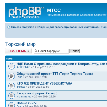
МТСС
<b>Московское Татарское Свободное Слово</b>
Список форумов
‹
Общение для зарегистрированных участников
‹
Тюр
Тюркский мир
Новая тема
ТЕМЫ
НДП Ватан О призывах возвращении к Тенгрианству, как
АСКЕРБАЙ
» 14 мар 2017 21:10
Общетюркский проект ТТТ (Торки Торкигэ Терэк)
Гаяр
» 22 сен 2016 17:48
КТО ЖЕ ПРЕЗИДЕНТ УЗБЕКИСТАНА
Тuктар
» 18 окт 2013 19:50
Гэсэр-хан (пророк Хызыр)
Имагинатор
» 20 ноя 2014 22:56
Новые книги
Гаяр
» 09 янв 2014 02:16