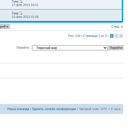
Гаяр
3
17 фев 2013 10:01
Гаяр
5
13 фев 2013 01:06
След.
Тем: 136 •
Страница
1
из
3
•
1
2
3
Перейти:
Наша команда
•
Удалить cookies конференции
• Часовой пояс: UTC + 4 часа