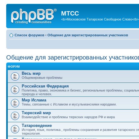
МТСС
<b>Московское Татарское Свободное Слово</b>
Список форумов
‹
Общение для зарегистрированных участников
Общение для зарегистрированных участнико
ФОРУМ
Весь мир
Общемировые проблемы
Российская Федерация
Политика, право, экономика и бизнес, региональные проблемы, социаль
природа и человек.
Мир Ислама
Темы, связанные с Исламом и мусульманскими народами.
Тюркский мир
Взаимодействие и проблемы тюркских народов РФ и мира
Татароведение
История, язык, политика , проблемы сохранения и развития татарского э
тюркология.