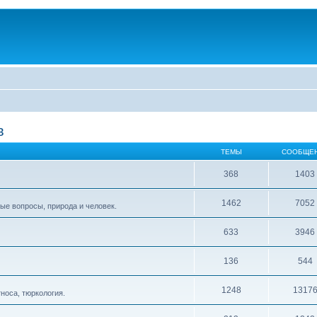
в
ТЕМЫ
СООБЩЕ
368
1403
1462
7052
ые вопросы, природа и человек.
633
3946
136
544
1248
1317
тноса, тюркология.