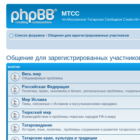
МТСС
<b>Московское Татарское Свободное Слово</b>
Список форумов
‹
Общение для зарегистрированных участников
Общение для зарегистрированных участнико
ФОРУМ
Весь мир
Общемировые проблемы
Российская Федерация
Политика, право, экономика и бизнес, региональные проблемы, социальн
Мир Ислама
Темы, связанные с Исламом и мусульманскими народами.
Тюркский мир
Взаимодействие и проблемы тюркских народов РФ и мира
Татароведение
История, язык, политика , проблемы сохранения и развития татарского э
Татарские края, культура и традиции