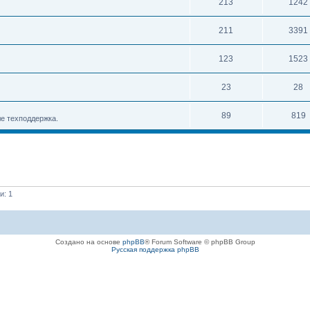
213
1242
211
3391
123
1523
23
28
89
819
е техподдержка.
и: 1
Создано на основе
phpBB
® Forum Software © phpBB Group
Русская поддержка phpBB