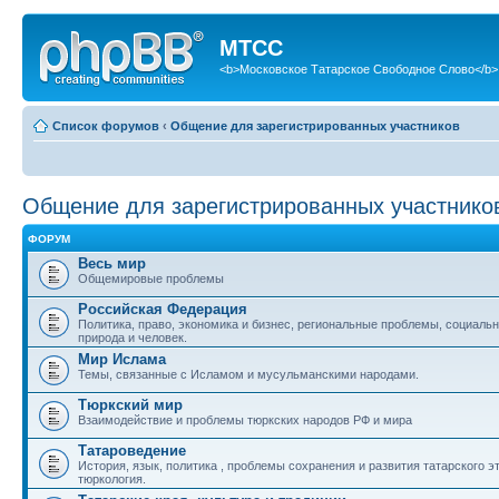
МТСС
<b>Московское Татарское Свободное Слово</b>
Список форумов
‹
Общение для зарегистрированных участников
Общение для зарегистрированных участнико
ФОРУМ
Весь мир
Общемировые проблемы
Российская Федерация
Политика, право, экономика и бизнес, региональные проблемы, социаль
природа и человек.
Мир Ислама
Темы, связанные с Исламом и мусульманскими народами.
Тюркский мир
Взаимодействие и проблемы тюркских народов РФ и мира
Татароведение
История, язык, политика , проблемы сохранения и развития татарского э
тюркология.