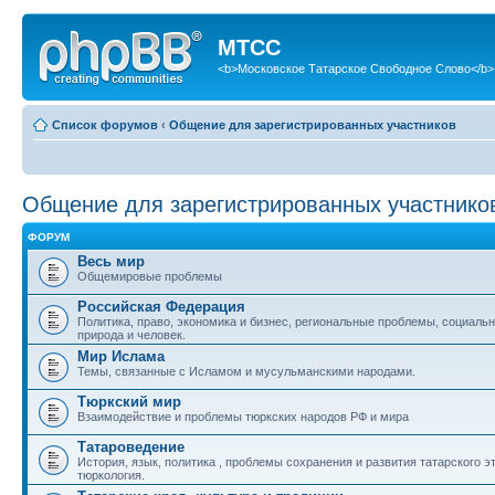
МТСС
<b>Московское Татарское Свободное Слово</b>
Список форумов
‹
Общение для зарегистрированных участников
Общение для зарегистрированных участнико
ФОРУМ
Весь мир
Общемировые проблемы
Российская Федерация
Политика, право, экономика и бизнес, региональные проблемы, социаль
природа и человек.
Мир Ислама
Темы, связанные с Исламом и мусульманскими народами.
Тюркский мир
Взаимодействие и проблемы тюркских народов РФ и мира
Татароведение
История, язык, политика , проблемы сохранения и развития татарского э
тюркология.