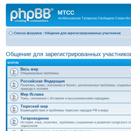
МТСС
<b>Московское Татарское Свободное Слово</b>
Список форумов
‹
Общение для зарегистрированных участников
Общение для зарегистрированных участнико
ФОРУМ
Весь мир
Общемировые проблемы
Российская Федерация
Политика, право, экономика и бизнес, региональные проблемы, социаль
природа и человек.
Мир Ислама
Темы, связанные с Исламом и мусульманскими народами.
Тюркский мир
Взаимодействие и проблемы тюркских народов РФ и мира
Татароведение
История, язык, политика , проблемы сохранения и развития татарского э
тюркология.