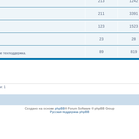
213
1242
211
3391
123
1523
23
28
89
819
е техподдержка.
и: 1
Создано на основе
phpBB
® Forum Software © phpBB Group
Русская поддержка phpBB