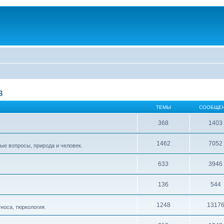
в
ТЕМЫ
СООБЩЕ
368
1403
1462
7052
ые вопросы, природа и человек.
633
3946
136
544
1248
1317
тноса, тюркология.