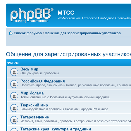
МТСС
<b>Московское Татарское Свободное Слово</b>
Список форумов
‹
Общение для зарегистрированных участников
Общение для зарегистрированных участнико
ФОРУМ
Весь мир
Общемировые проблемы
Российская Федерация
Политика, право, экономика и бизнес, региональные проблемы, социальн
Мир Ислама
Темы, связанные с Исламом и мусульманскими народами.
Тюркский мир
Взаимодействие и проблемы тюркских народов РФ и мира
Татароведение
История, язык, политика , проблемы сохранения и развития татарского э
Татарские края, культура и традиции