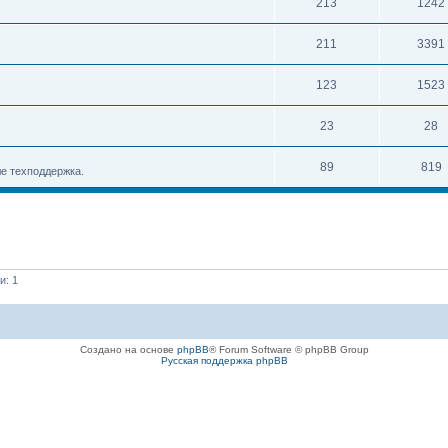
213
1242
211
3391
123
1523
23
28
89
819
е техподдержка.
и: 1
Создано на основе
phpBB
® Forum Software © phpBB Group
Русская поддержка phpBB