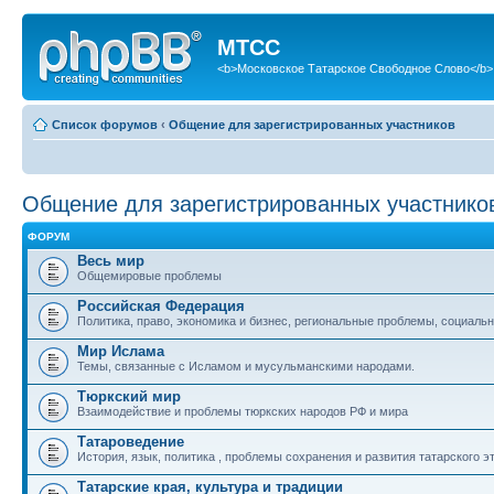
МТСС
<b>Московское Татарское Свободное Слово</b>
Список форумов
‹
Общение для зарегистрированных участников
Общение для зарегистрированных участнико
ФОРУМ
Весь мир
Общемировые проблемы
Российская Федерация
Политика, право, экономика и бизнес, региональные проблемы, социальн
Мир Ислама
Темы, связанные с Исламом и мусульманскими народами.
Тюркский мир
Взаимодействие и проблемы тюркских народов РФ и мира
Татароведение
История, язык, политика , проблемы сохранения и развития татарского э
Татарские края, культура и традиции