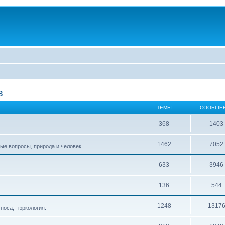
в
ТЕМЫ
СООБЩЕ
368
1403
1462
7052
ые вопросы, природа и человек.
633
3946
136
544
1248
1317
тноса, тюркология.