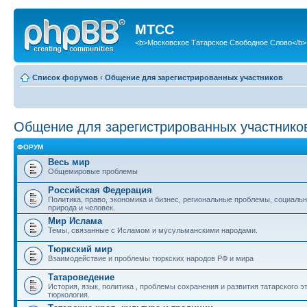
МТСС
<b>Московское Татарское Свободное Слово</b>
Список форумов
‹
Общение для зарегистрированных участников
Общение для зарегистрированных участнико
ФОРУМ
Весь мир
Общемировые проблемы
Российская Федерация
Политика, право, экономика и бизнес, региональные проблемы, социаль
природа и человек.
Мир Ислама
Темы, связанные с Исламом и мусульманскими народами.
Тюркский мир
Взаимодействие и проблемы тюркских народов РФ и мира
Татароведение
История, язык, политика , проблемы сохранения и развития татарского э
тюркология.