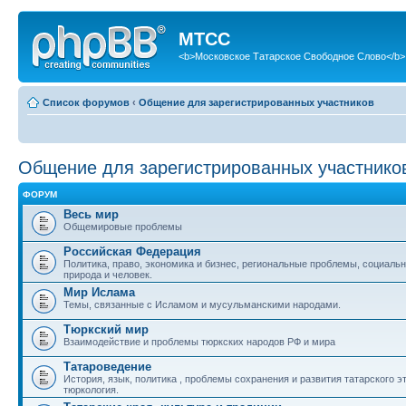
МТСС
<b>Московское Татарское Свободное Слово</b>
Список форумов
‹
Общение для зарегистрированных участников
Общение для зарегистрированных участнико
ФОРУМ
Весь мир
Общемировые проблемы
Российская Федерация
Политика, право, экономика и бизнес, региональные проблемы, социаль
природа и человек.
Мир Ислама
Темы, связанные с Исламом и мусульманскими народами.
Тюркский мир
Взаимодействие и проблемы тюркских народов РФ и мира
Татароведение
История, язык, политика , проблемы сохранения и развития татарского э
тюркология.