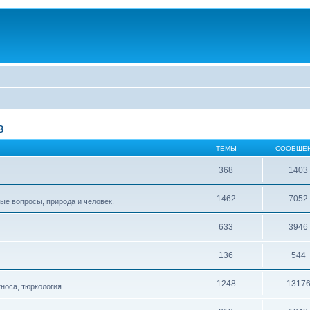
в
ТЕМЫ
СООБЩЕ
368
1403
1462
7052
ые вопросы, природа и человек.
633
3946
136
544
1248
1317
тноса, тюркология.