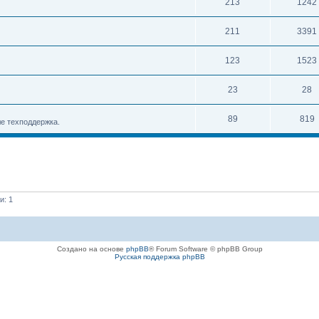
213
1242
211
3391
123
1523
23
28
89
819
е техподдержка.
и: 1
Создано на основе
phpBB
® Forum Software © phpBB Group
Русская поддержка phpBB