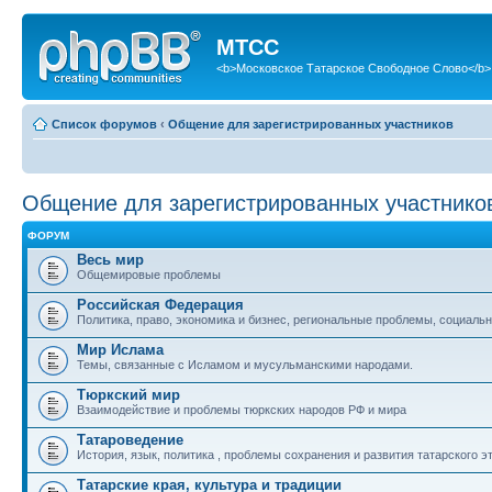
МТСС
<b>Московское Татарское Свободное Слово</b>
Список форумов
‹
Общение для зарегистрированных участников
Общение для зарегистрированных участнико
ФОРУМ
Весь мир
Общемировые проблемы
Российская Федерация
Политика, право, экономика и бизнес, региональные проблемы, социальн
Мир Ислама
Темы, связанные с Исламом и мусульманскими народами.
Тюркский мир
Взаимодействие и проблемы тюркских народов РФ и мира
Татароведение
История, язык, политика , проблемы сохранения и развития татарского э
Татарские края, культура и традиции