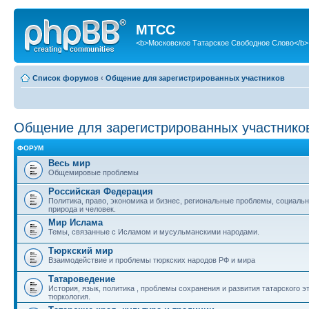
МТСС
<b>Московское Татарское Свободное Слово</b>
Список форумов
‹
Общение для зарегистрированных участников
Общение для зарегистрированных участнико
ФОРУМ
Весь мир
Общемировые проблемы
Российская Федерация
Политика, право, экономика и бизнес, региональные проблемы, социаль
природа и человек.
Мир Ислама
Темы, связанные с Исламом и мусульманскими народами.
Тюркский мир
Взаимодействие и проблемы тюркских народов РФ и мира
Татароведение
История, язык, политика , проблемы сохранения и развития татарского э
тюркология.