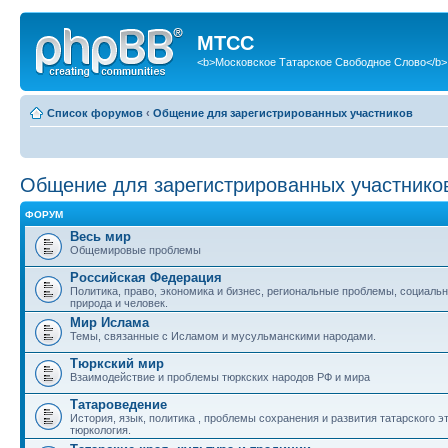
МТСС
<b>Московское Татарское Свободное Слово</b>
Список форумов
‹
Общение для зарегистрированных участников
Общение для зарегистрированных участнико
ФОРУМ
Весь мир
Общемировые проблемы
Российская Федерация
Политика, право, экономика и бизнес, региональные проблемы, социаль
природа и человек.
Мир Ислама
Темы, связанные с Исламом и мусульманскими народами.
Тюркский мир
Взаимодействие и проблемы тюркских народов РФ и мира
Татароведение
История, язык, политика , проблемы сохранения и развития татарского э
тюркология.