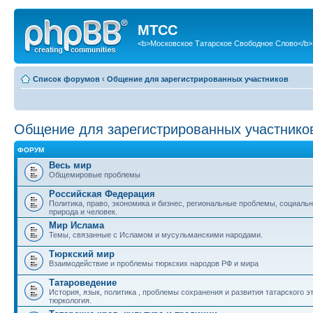
МТСС
<b>Московское Татарское Свободное Слово</b>
Список форумов
‹
Общение для зарегистрированных участников
Общение для зарегистрированных участнико
ФОРУМ
Весь мир
Общемировые проблемы
Российская Федерация
Политика, право, экономика и бизнес, региональные проблемы, социаль
природа и человек.
Мир Ислама
Темы, связанные с Исламом и мусульманскими народами.
Тюркский мир
Взаимодействие и проблемы тюркских народов РФ и мира
Татароведение
История, язык, политика , проблемы сохранения и развития татарского э
тюркология.