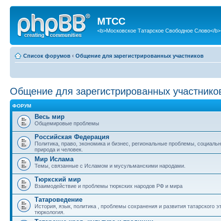
МТСС
<b>Московское Татарское Свободное Слово</b>
Список форумов
‹
Общение для зарегистрированных участников
Общение для зарегистрированных участнико
ФОРУМ
Весь мир
Общемировые проблемы
Российская Федерация
Политика, право, экономика и бизнес, региональные проблемы, социаль
природа и человек.
Мир Ислама
Темы, связанные с Исламом и мусульманскими народами.
Тюркский мир
Взаимодействие и проблемы тюркских народов РФ и мира
Татароведение
История, язык, политика , проблемы сохранения и развития татарского э
тюркология.