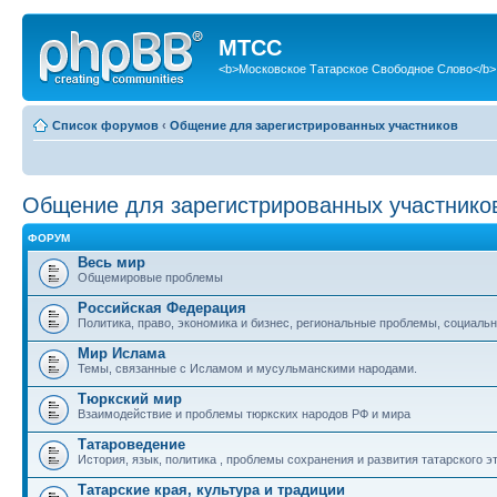
МТСС
<b>Московское Татарское Свободное Слово</b>
Список форумов
‹
Общение для зарегистрированных участников
Общение для зарегистрированных участнико
ФОРУМ
Весь мир
Общемировые проблемы
Российская Федерация
Политика, право, экономика и бизнес, региональные проблемы, социальн
Мир Ислама
Темы, связанные с Исламом и мусульманскими народами.
Тюркский мир
Взаимодействие и проблемы тюркских народов РФ и мира
Татароведение
История, язык, политика , проблемы сохранения и развития татарского э
Татарские края, культура и традиции