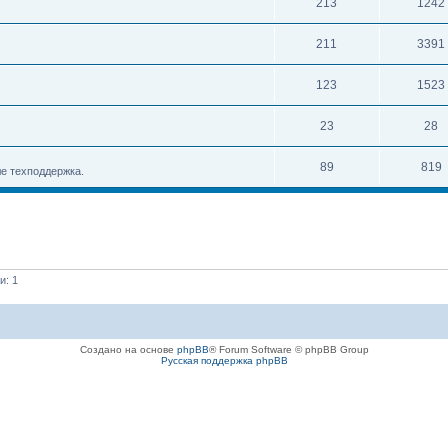
213
1242
211
3391
123
1523
23
28
89
819
е техподдержка.
и: 1
Создано на основе
phpBB
® Forum Software © phpBB Group
Русская поддержка phpBB