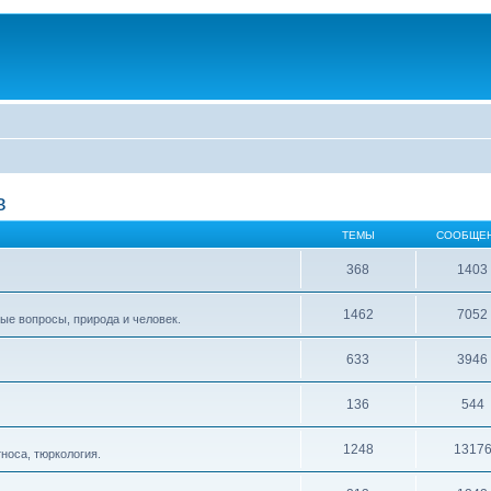
в
ТЕМЫ
СООБЩЕ
368
1403
1462
7052
ые вопросы, природа и человек.
633
3946
136
544
1248
1317
тноса, тюркология.