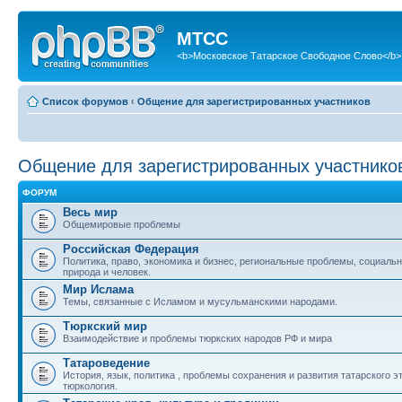
МТСС
<b>Московское Татарское Свободное Слово</b>
Список форумов
‹
Общение для зарегистрированных участников
Общение для зарегистрированных участнико
ФОРУМ
Весь мир
Общемировые проблемы
Российская Федерация
Политика, право, экономика и бизнес, региональные проблемы, социаль
природа и человек.
Мир Ислама
Темы, связанные с Исламом и мусульманскими народами.
Тюркский мир
Взаимодействие и проблемы тюркских народов РФ и мира
Татароведение
История, язык, политика , проблемы сохранения и развития татарского э
тюркология.