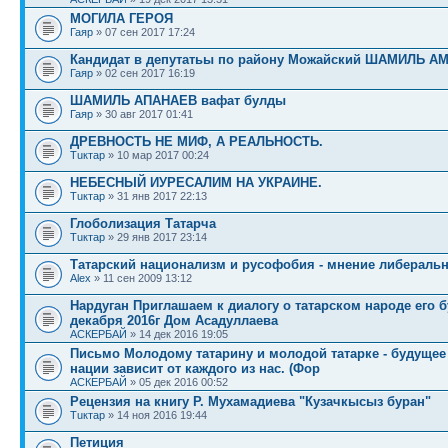
МОГИЛА ГЕРОЯ
Гаяр
» 07 сен 2017 17:24
Кандидат в депутатьы по району Можайский ШАМИЛЬ А
Гаяр
» 02 сен 2017 16:19
ШАМИЛЬ АПАНАЕВ вафат булды
Гаяр
» 30 авг 2017 01:41
ДРЕВНОСТЬ НЕ МИФ, А РЕАЛЬНОСТЬ.
Тuктар
» 10 мар 2017 00:24
НЕБЕСНЫЙ ИУРЕСАЛИМ НА УКРАИНЕ.
Тuктар
» 31 янв 2017 22:13
Глоболизация Татарча
Тuктар
» 29 янв 2017 23:14
Татарский национализм и русофобия - мнение либераль
Alex
» 11 сен 2009 13:12
Нардуган Приглашаем к диалогу о татарском народе его 
декабря 2016г Дом Асадуллаева
АСКЕРБАЙ
» 14 дек 2016 19:05
Письмо Молодому татарину и молодой татарке - будущее
нации зависит от каждого из нас. (Фор
АСКЕРБАЙ
» 05 дек 2016 00:52
Рецензия на книгу Р. Мухамадиева "Кузачкысыз буран"
Тuктар
» 14 ноя 2016 19:44
Петиция