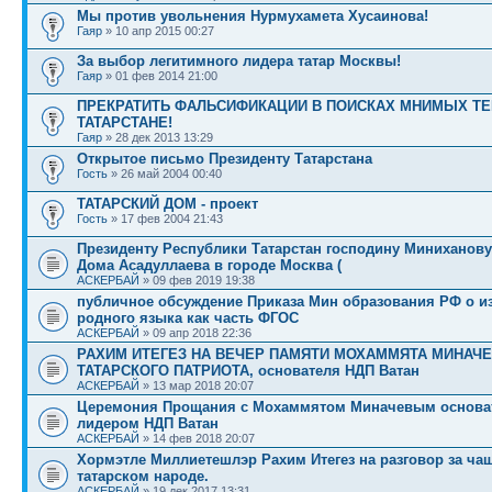
Мы против увольнения Нурмухамета Хусаинова!
Гаяр
» 10 апр 2015 00:27
За выбор легитимного лидера татар Москвы!
Гаяр
» 01 фев 2014 21:00
ПРЕКРАТИТЬ ФАЛЬСИФИКАЦИИ В ПОИСКАХ МНИМЫХ ТЕ
ТАТАРСТАНЕ!
Гаяр
» 28 дек 2013 13:29
Открытое письмо Президенту Татарстана
Гость
» 26 май 2004 00:40
ТАТАРСКИЙ ДОМ - проект
Гость
» 17 фев 2004 21:43
Президенту Республики Татарстан господину Миниханову 
Дома Асадуллаева в городе Москва (
АСКЕРБАЙ
» 09 фев 2019 19:38
публичное обсуждение Приказа Мин образования РФ о и
родного языка как часть ФГОС
АСКЕРБАЙ
» 09 апр 2018 22:36
РАХИМ ИТЕГЕЗ НА ВЕЧЕР ПАМЯТИ МОХАММЯТА МИНАЧЕ
ТАТАРСКОГО ПАТРИОТА, основателя НДП Ватан
АСКЕРБАЙ
» 13 мар 2018 20:07
Церемония Прощания с Мохаммятом Миначевым основа
лидером НДП Ватан
АСКЕРБАЙ
» 14 фев 2018 20:07
Хормэтле Миллиетешлэр Рахим Итегез на разговор за ча
татарском народе.
АСКЕРБАЙ
» 19 дек 2017 13:31