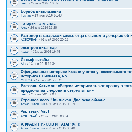
Гаяр
» 27 июн 2016 16:55
Борьба цивилизаций
Тuктар
» 19 июн 2016 16:43
Татарки - это сила
Alex
» 24 апр 2016 21:29
Разговор в татарской семье отца с сыном и дочерью об 
АСКЕРБАЙ
» 07 май 2016 20:02
электрон китаплар
kazak
» 31 мар 2016 19:45
Йосыф китабы
Alia
» 13 янв 2015 14:34
Официальные историки Казани учатся у независимого та
историка Г.Еникеева, но...
МЫРЗА
» 12 янв 2015 21:20
Рафаэль Хакимов: «Редкие историки знают правду о тата
предпочитая следовать стереотипам»
Гаяр
» 25 фев 2013 00:10
Странное дело. Чингисхан. Два века обмана
Асхат Зиганшин
» 30 дек 2015 03:19
Уян татар! Уян!
АСКЕРБАЙ
» 26 июл 2015 00:54
АЛФАВИТ РУСОВ И ТАТАР (ч. I)
Асхат Зиганшин
» 23 дек 2015 03:48