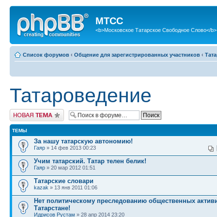
МТСС
<b>Московское Татарское Свободное Слово</b>
Список форумов
‹
Общение для зарегистрированных участников
‹
Тат
Татароведение
Новая тема
ТЕМЫ
За нашу татарскую автономию!
Гаяр
» 14 фев 2013 00:23
Учим татарский. Татар телен белик!
Гаяр
» 20 мар 2012 01:51
Татарские словари
kazak
» 13 янв 2011 01:06
Нет политическому преследованию общественных активи
Татарстане!
Идрисов Рустам
» 28 апр 2014 23:20