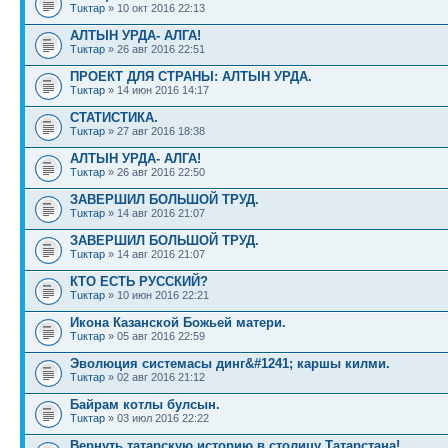
Тuктар
» 10 окт 2016 22:13
АЛТЫН УРДА- АЛГА!
Тuктар
» 26 авг 2016 22:51
ПРОЕКТ ДЛЯ СТРАНЫ: АЛТЫН УРДА.
Тuктар
» 14 июн 2016 14:17
СТАТИСТИКА.
Тuктар
» 27 авг 2016 18:38
АЛТЫН УРДА- АЛГА!
Тuктар
» 26 авг 2016 22:50
ЗАВЕРШИЛ БОЛЬШОЙ ТРУД.
Тuктар
» 14 авг 2016 21:07
ЗАВЕРШИЛ БОЛЬШОЙ ТРУД.
Тuктар
» 14 авг 2016 21:07
КТО ЕСТЬ РУССКИЙ?
Тuктар
» 10 июн 2016 22:21
Икона Казанской Божьей матери.
Тuктар
» 05 авг 2016 22:59
Эволюция системасы динг&#1241; каршы килми.
Тuктар
» 02 авг 2016 21:12
Байрам котлы булсын.
Тuктар
» 03 июл 2016 22:22
Вернуть татарскую историю в столицу Татарстана!