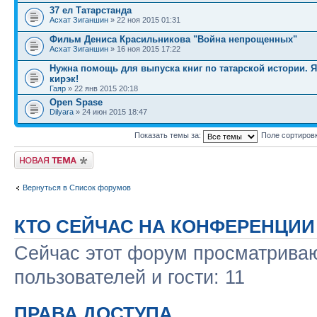
37 ел Татарстанда
Асхат Зиганшин
» 22 ноя 2015 01:31
Фильм Дениса Красильникова "Война непрощенных"
Асхат Зиганшин
» 16 ноя 2015 17:22
Нужна помощь для выпуска книг по татарской истории. 
кирэк!
Гаяр
» 22 янв 2015 20:18
Open Spase
Dilyara
» 24 июн 2015 18:47
Показать темы за:
Поле сортиров
Новая тема
Вернуться в Список форумов
КТО СЕЙЧАС НА КОНФЕРЕНЦИИ
Сейчас этот форум просматриваю
пользователей и гости: 11
ПРАВА ДОСТУПА