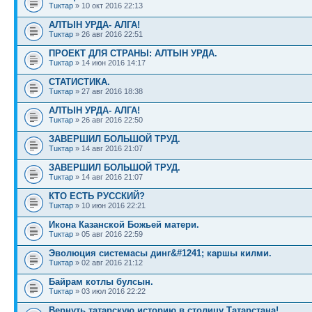
Тuктар
» 10 окт 2016 22:13
АЛТЫН УРДА- АЛГА!
Тuктар
» 26 авг 2016 22:51
ПРОЕКТ ДЛЯ СТРАНЫ: АЛТЫН УРДА.
Тuктар
» 14 июн 2016 14:17
СТАТИСТИКА.
Тuктар
» 27 авг 2016 18:38
АЛТЫН УРДА- АЛГА!
Тuктар
» 26 авг 2016 22:50
ЗАВЕРШИЛ БОЛЬШОЙ ТРУД.
Тuктар
» 14 авг 2016 21:07
ЗАВЕРШИЛ БОЛЬШОЙ ТРУД.
Тuктар
» 14 авг 2016 21:07
КТО ЕСТЬ РУССКИЙ?
Тuктар
» 10 июн 2016 22:21
Икона Казанской Божьей матери.
Тuктар
» 05 авг 2016 22:59
Эволюция системасы динг&#1241; каршы килми.
Тuктар
» 02 авг 2016 21:12
Байрам котлы булсын.
Тuктар
» 03 июл 2016 22:22
Вернуть татарскую историю в столицу Татарстана!