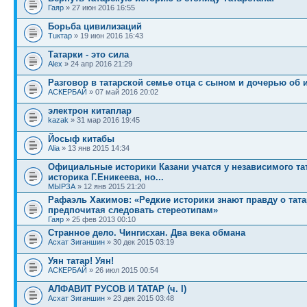
Гаяр
» 27 июн 2016 16:55
Борьба цивилизаций
Тuктар
» 19 июн 2016 16:43
Татарки - это сила
Alex
» 24 апр 2016 21:29
Разговор в татарской семье отца с сыном и дочерью об 
АСКЕРБАЙ
» 07 май 2016 20:02
электрон китаплар
kazak
» 31 мар 2016 19:45
Йосыф китабы
Alia
» 13 янв 2015 14:34
Официальные историки Казани учатся у независимого та
историка Г.Еникеева, но...
МЫРЗА
» 12 янв 2015 21:20
Рафаэль Хакимов: «Редкие историки знают правду о тата
предпочитая следовать стереотипам»
Гаяр
» 25 фев 2013 00:10
Странное дело. Чингисхан. Два века обмана
Асхат Зиганшин
» 30 дек 2015 03:19
Уян татар! Уян!
АСКЕРБАЙ
» 26 июл 2015 00:54
АЛФАВИТ РУСОВ И ТАТАР (ч. I)
Асхат Зиганшин
» 23 дек 2015 03:48