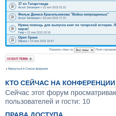
37 ел Татарстанда
Асхат Зиганшин
» 22 ноя 2015 01:31
Фильм Дениса Красильникова "Война непрощенных"
Асхат Зиганшин
» 16 ноя 2015 17:22
Нужна помощь для выпуска книг по татарской истории. 
кирэк!
Гаяр
» 22 янв 2015 20:18
Open Spase
Dilyara
» 24 июн 2015 18:47
Показать темы за:
Поле сортиров
Новая тема
Вернуться в Список форумов
КТО СЕЙЧАС НА КОНФЕРЕНЦИИ
Сейчас этот форум просматриваю
пользователей и гости: 10
ПРАВА ДОСТУПА