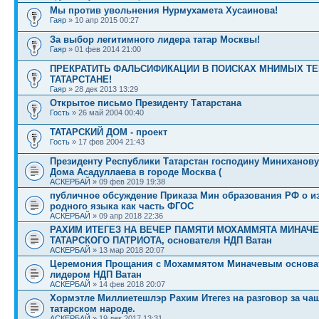
Мы против увольнения Нурмухамета Хусаинова!
Гаяр
» 10 апр 2015 00:27
За выбор легитимного лидера татар Москвы!
Гаяр
» 01 фев 2014 21:00
ПРЕКРАТИТЬ ФАЛЬСИФИКАЦИИ В ПОИСКАХ МНИМЫХ ТЕ
ТАТАРСТАНЕ!
Гаяр
» 28 дек 2013 13:29
Открытое письмо Президенту Татарстана
Гость
» 26 май 2004 00:40
ТАТАРСКИЙ ДОМ - проект
Гость
» 17 фев 2004 21:43
Президенту Республики Татарстан господину Миниханову 
Дома Асадуллаева в городе Москва (
АСКЕРБАЙ
» 09 фев 2019 19:38
публичное обсуждение Приказа Мин образования РФ о и
родного языка как часть ФГОС
АСКЕРБАЙ
» 09 апр 2018 22:36
РАХИМ ИТЕГЕЗ НА ВЕЧЕР ПАМЯТИ МОХАММЯТА МИНАЧЕ
ТАТАРСКОГО ПАТРИОТА, основателя НДП Ватан
АСКЕРБАЙ
» 13 мар 2018 20:07
Церемония Прощания с Мохаммятом Миначевым основа
лидером НДП Ватан
АСКЕРБАЙ
» 14 фев 2018 20:07
Хормэтле Миллиетешлэр Рахим Итегез на разговор за ча
татарском народе.
АСКЕРБАЙ
» 19 дек 2017 13:31