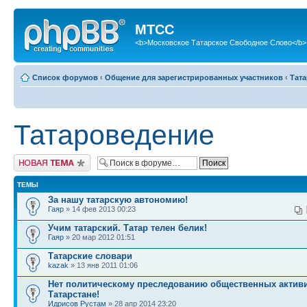
МТСС
<b>Московское Татарское Свободное Слово</b>
Список форумов
‹
Общение для зарегистрированных участников
‹
Тат
Татароведение
Новая тема
ТЕМЫ
За нашу татарскую автономию!
Гаяр
» 14 фев 2013 00:23
Учим татарский. Татар телен белик!
Гаяр
» 20 мар 2012 01:51
Татарские словари
kazak
» 13 янв 2011 01:06
Нет политическому преследованию общественных активи
Татарстане!
Идрисов Рустам
» 28 апр 2014 23:20