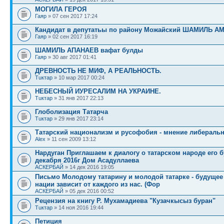
МОГИЛА ГЕРОЯ
Гаяр
» 07 сен 2017 17:24
Кандидат в депутатьы по району Можайский ШАМИЛЬ А
Гаяр
» 02 сен 2017 16:19
ШАМИЛЬ АПАНАЕВ вафат булды
Гаяр
» 30 авг 2017 01:41
ДРЕВНОСТЬ НЕ МИФ, А РЕАЛЬНОСТЬ.
Тuктар
» 10 мар 2017 00:24
НЕБЕСНЫЙ ИУРЕСАЛИМ НА УКРАИНЕ.
Тuктар
» 31 янв 2017 22:13
Глоболизация Татарча
Тuктар
» 29 янв 2017 23:14
Татарский национализм и русофобия - мнение либераль
Alex
» 11 сен 2009 13:12
Нардуган Приглашаем к диалогу о татарском народе его 
декабря 2016г Дом Асадуллаева
АСКЕРБАЙ
» 14 дек 2016 19:05
Письмо Молодому татарину и молодой татарке - будущее
нации зависит от каждого из нас. (Фор
АСКЕРБАЙ
» 05 дек 2016 00:52
Рецензия на книгу Р. Мухамадиева "Кузачкысыз буран"
Тuктар
» 14 ноя 2016 19:44
Петиция