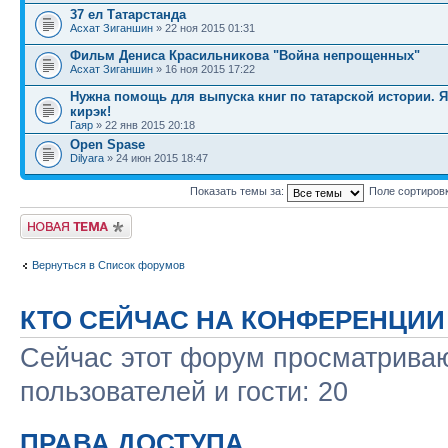
37 ел Татарстанда
Асхат Зиганшин
» 22 ноя 2015 01:31
Фильм Дениса Красильникова "Война непрощенных"
Асхат Зиганшин
» 16 ноя 2015 17:22
Нужна помощь для выпуска книг по татарской истории. 
кирэк!
Гаяр
» 22 янв 2015 20:18
Open Spase
Dilyara
» 24 июн 2015 18:47
Показать темы за:
Поле сортиров
Новая тема
Вернуться в Список форумов
КТО СЕЙЧАС НА КОНФЕРЕНЦИИ
Сейчас этот форум просматриваю
пользователей и гости: 20
ПРАВА ДОСТУПА