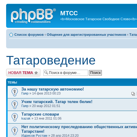
МТСС
<b>Московское Татарское Свободное Слово</b>
Список форумов
‹
Общение для зарегистрированных участников
‹
Тат
Татароведение
Новая тема
ТЕМЫ
За нашу татарскую автономию!
Гаяр
» 14 фев 2013 00:23
Учим татарский. Татар телен белик!
Гаяр
» 20 мар 2012 01:51
Татарские словари
kazak
» 13 янв 2011 01:06
Нет политическому преследованию общественных активи
Татарстане!
Идрисов Рустам
» 28 апр 2014 23:20