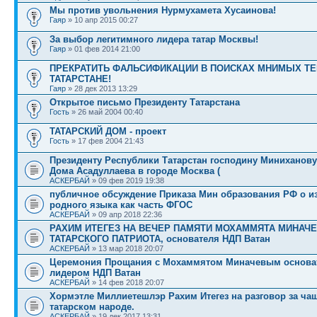
Мы против увольнения Нурмухамета Хусаинова!
Гаяр
» 10 апр 2015 00:27
За выбор легитимного лидера татар Москвы!
Гаяр
» 01 фев 2014 21:00
ПРЕКРАТИТЬ ФАЛЬСИФИКАЦИИ В ПОИСКАХ МНИМЫХ ТЕ
ТАТАРСТАНЕ!
Гаяр
» 28 дек 2013 13:29
Открытое письмо Президенту Татарстана
Гость
» 26 май 2004 00:40
ТАТАРСКИЙ ДОМ - проект
Гость
» 17 фев 2004 21:43
Президенту Республики Татарстан господину Миниханову 
Дома Асадуллаева в городе Москва (
АСКЕРБАЙ
» 09 фев 2019 19:38
публичное обсуждение Приказа Мин образования РФ о и
родного языка как часть ФГОС
АСКЕРБАЙ
» 09 апр 2018 22:36
РАХИМ ИТЕГЕЗ НА ВЕЧЕР ПАМЯТИ МОХАММЯТА МИНАЧЕ
ТАТАРСКОГО ПАТРИОТА, основателя НДП Ватан
АСКЕРБАЙ
» 13 мар 2018 20:07
Церемония Прощания с Мохаммятом Миначевым основа
лидером НДП Ватан
АСКЕРБАЙ
» 14 фев 2018 20:07
Хормэтле Миллиетешлэр Рахим Итегез на разговор за ча
татарском народе.
АСКЕРБАЙ
» 19 дек 2017 13:31