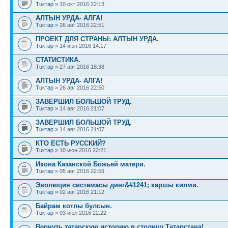
Тuктар
» 10 окт 2016 22:13
АЛТЫН УРДА- АЛГА!
Тuктар
» 26 авг 2016 22:51
ПРОЕКТ ДЛЯ СТРАНЫ: АЛТЫН УРДА.
Тuктар
» 14 июн 2016 14:17
СТАТИСТИКА.
Тuктар
» 27 авг 2016 18:38
АЛТЫН УРДА- АЛГА!
Тuктар
» 26 авг 2016 22:50
ЗАВЕРШИЛ БОЛЬШОЙ ТРУД.
Тuктар
» 14 авг 2016 21:07
ЗАВЕРШИЛ БОЛЬШОЙ ТРУД.
Тuктар
» 14 авг 2016 21:07
КТО ЕСТЬ РУССКИЙ?
Тuктар
» 10 июн 2016 22:21
Икона Казанской Божьей матери.
Тuктар
» 05 авг 2016 22:59
Эволюция системасы динг&#1241; каршы килми.
Тuктар
» 02 авг 2016 21:12
Байрам котлы булсын.
Тuктар
» 03 июл 2016 22:22
Вернуть татарскую историю в столицу Татарстана!