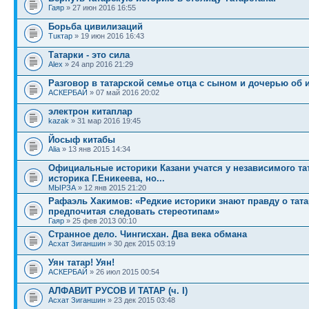
Гаяр
» 27 июн 2016 16:55
Борьба цивилизаций
Тuктар
» 19 июн 2016 16:43
Татарки - это сила
Alex
» 24 апр 2016 21:29
Разговор в татарской семье отца с сыном и дочерью об 
АСКЕРБАЙ
» 07 май 2016 20:02
электрон китаплар
kazak
» 31 мар 2016 19:45
Йосыф китабы
Alia
» 13 янв 2015 14:34
Официальные историки Казани учатся у независимого та
историка Г.Еникеева, но...
МЫРЗА
» 12 янв 2015 21:20
Рафаэль Хакимов: «Редкие историки знают правду о тата
предпочитая следовать стереотипам»
Гаяр
» 25 фев 2013 00:10
Странное дело. Чингисхан. Два века обмана
Асхат Зиганшин
» 30 дек 2015 03:19
Уян татар! Уян!
АСКЕРБАЙ
» 26 июл 2015 00:54
АЛФАВИТ РУСОВ И ТАТАР (ч. I)
Асхат Зиганшин
» 23 дек 2015 03:48