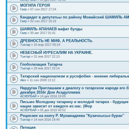
МОГИЛА ГЕРОЯ
Гаяр
» 07 сен 2017 17:24
Кандидат в депутатьы по району Можайский ШАМИЛЬ А
Гаяр
» 02 сен 2017 16:19
ШАМИЛЬ АПАНАЕВ вафат булды
Гаяр
» 30 авг 2017 01:41
ДРЕВНОСТЬ НЕ МИФ, А РЕАЛЬНОСТЬ.
Тuктар
» 10 мар 2017 00:24
НЕБЕСНЫЙ ИУРЕСАЛИМ НА УКРАИНЕ.
Тuктар
» 31 янв 2017 22:13
Глоболизация Татарча
Тuктар
» 29 янв 2017 23:14
Татарский национализм и русофобия - мнение либераль
Alex
» 11 сен 2009 13:12
Нардуган Приглашаем к диалогу о татарском народе его 
декабря 2016г Дом Асадуллаева
АСКЕРБАЙ
» 14 дек 2016 19:05
Письмо Молодому татарину и молодой татарке - будущее
нации зависит от каждого из нас. (Фор
АСКЕРБАЙ
» 05 дек 2016 00:52
Рецензия на книгу Р. Мухамадиева "Кузачкысыз буран"
Тuктар
» 14 ноя 2016 19:44
Петиция