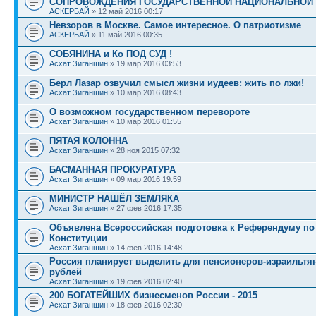
СОПРОВОЖДЕНИЯ ГОСУДАРСТВЕННОЙ НАЦИОНАЛЬНОЙ
АСКЕРБАЙ
» 12 май 2016 00:17
Невзоров в Москве. Самое интересное. О патриотизме
АСКЕРБАЙ
» 11 май 2016 00:35
СОБЯНИНА и Ко ПОД СУД !
Асхат Зиганшин
» 19 мар 2016 03:53
Берл Лазар озвучил смысл жизни иудеев: жить по лжи!
Асхат Зиганшин
» 10 мар 2016 08:43
О возможном государственном перевороте
Асхат Зиганшин
» 10 мар 2016 01:55
ПЯТАЯ КОЛОННА
Асхат Зиганшин
» 28 ноя 2015 07:32
БАСМАННАЯ ПРОКУРАТУРА
Асхат Зиганшин
» 09 мар 2016 19:59
МИНИСТР НАШЁЛ ЗЕМЛЯКА
Асхат Зиганшин
» 27 фев 2016 17:35
Объявлена Всероссийская подготовка к Референдуму п
Конституции
Асхат Зиганшин
» 14 фев 2016 14:48
Россия планирует выделить для пенсионеров-израильтя
рублей
Асхат Зиганшин
» 19 фев 2016 02:40
200 БОГАТЕЙШИХ бизнесменов России - 2015
Асхат Зиганшин
» 18 фев 2016 02:30