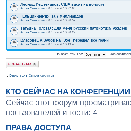
Леонид Решетников: США висят на волоске
Асхат Зиганшин
» 07 фев 2016 22:00
"Ельцин-центр" за 7 миллиардов
Асхат Зиганшин
» 07 фев 2016 20:52
Татьяна Толстая: Для меня русский патриотизм ужасен!
Асхат Зиганшин
» 07 фев 2016 20:27
Власовец А.Зубов на "Эхе" перешёл все грани
Асхат Зиганшин
» 07 фев 2016 19:43
Показать темы за:
Поле сортиров
Новая тема
Вернуться в Список форумов
КТО СЕЙЧАС НА КОНФЕРЕНЦИИ
Сейчас этот форум просматриваю
пользователей и гости: 4
ПРАВА ДОСТУПА