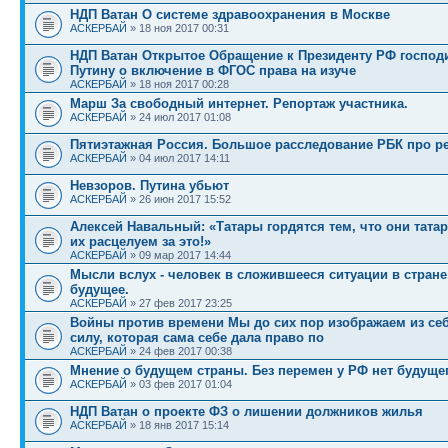
НДП Ватан О системе здравоохранения в Москве
АСКЕРБАЙ
» 18 ноя 2017 00:31
НДП Ватан Открытое Обращение к Президенту РФ господи
Путину о включение в ФГОС права на изуче
АСКЕРБАЙ
» 18 ноя 2017 00:28
Марш За свободный интернет. Репортаж участника.
АСКЕРБАЙ
» 24 июл 2017 01:08
Пятиэтажная Россия. Большое расследование РБК про 
АСКЕРБАЙ
» 04 июл 2017 14:11
Невзоров. Путина убьют
АСКЕРБАЙ
» 26 июн 2017 15:52
Алексей Навальный: «Татары гордятся тем, что они татар
их расцелуем за это!»
АСКЕРБАЙ
» 09 мар 2017 14:44
Мысли вслух - человек в сложившееся ситуации в стране,
будущее.
АСКЕРБАЙ
» 27 фев 2017 23:25
Войны против времени Мы до сих пор изображаем из се
силу, которая сама себе дала право по
АСКЕРБАЙ
» 24 фев 2017 00:38
Мнение о будущем страны. Без перемен у РФ нет будущег
АСКЕРБАЙ
» 03 фев 2017 01:04
НДП Ватан о проекте ФЗ о лишении должников жилья
АСКЕРБАЙ
» 18 янв 2017 15:14