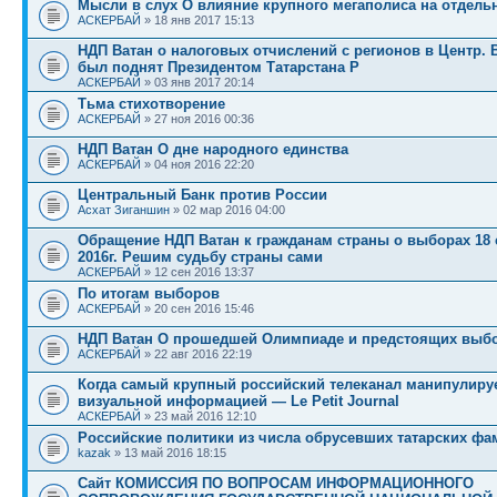
Мысли в слух О влияние крупного мегаполиса на отдел
АСКЕРБАЙ
» 18 янв 2017 15:13
НДП Ватан о налоговых отчислений с регионов в Центр. 
был поднят Президентом Татарстана Р
АСКЕРБАЙ
» 03 янв 2017 20:14
Тьма стихотворение
АСКЕРБАЙ
» 27 ноя 2016 00:36
НДП Ватан О дне народного единства
АСКЕРБАЙ
» 04 ноя 2016 22:20
Центральный Банк против России
Асхат Зиганшин
» 02 мар 2016 04:00
Обращение НДП Ватан к гражданам страны о выборах 18 
2016г. Решим судьбу страны сами
АСКЕРБАЙ
» 12 сен 2016 13:37
По итогам выборов
АСКЕРБАЙ
» 20 сен 2016 15:46
НДП Ватан О прошедшей Олимпиаде и предстоящих выб
АСКЕРБАЙ
» 22 авг 2016 22:19
Когда самый крупный российский телеканал манипулиру
визуальной информацией — Le Petit Journal
АСКЕРБАЙ
» 23 май 2016 12:10
Российские политики из числа обрусевших татарских ф
kazak
» 13 май 2016 18:15
Сайт КОМИССИЯ ПО ВОПРОСАМ ИНФОРМАЦИОННОГО