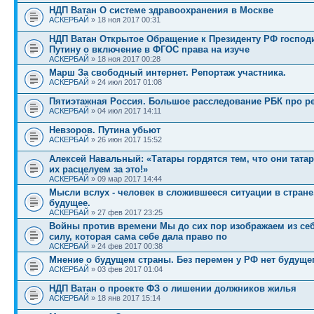
НДП Ватан О системе здравоохранения в Москве
АСКЕРБАЙ
» 18 ноя 2017 00:31
НДП Ватан Открытое Обращение к Президенту РФ господи
Путину о включение в ФГОС права на изуче
АСКЕРБАЙ
» 18 ноя 2017 00:28
Марш За свободный интернет. Репортаж участника.
АСКЕРБАЙ
» 24 июл 2017 01:08
Пятиэтажная Россия. Большое расследование РБК про 
АСКЕРБАЙ
» 04 июл 2017 14:11
Невзоров. Путина убьют
АСКЕРБАЙ
» 26 июн 2017 15:52
Алексей Навальный: «Татары гордятся тем, что они татар
их расцелуем за это!»
АСКЕРБАЙ
» 09 мар 2017 14:44
Мысли вслух - человек в сложившееся ситуации в стране,
будущее.
АСКЕРБАЙ
» 27 фев 2017 23:25
Войны против времени Мы до сих пор изображаем из се
силу, которая сама себе дала право по
АСКЕРБАЙ
» 24 фев 2017 00:38
Мнение о будущем страны. Без перемен у РФ нет будущег
АСКЕРБАЙ
» 03 фев 2017 01:04
НДП Ватан о проекте ФЗ о лишении должников жилья
АСКЕРБАЙ
» 18 янв 2017 15:14