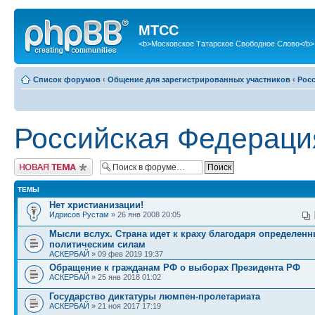
МТСС
<b>Московское Татарское Свободное Слово</b>
Список форумов
‹
Общение для зарегистрированных участников
‹
Рос
Российская Федераци
Новая тема
ТЕМЫ
Нет христианизации!
Идрисов Рустам
» 26 янв 2008 20:05
Мысли вслух. Страна идет к краху благодаря определен
политическим силам
АСКЕРБАЙ
» 09 фев 2019 19:37
Обращение к гражданам РФ о выборах Президента РФ
АСКЕРБАЙ
» 25 янв 2018 01:02
Государство диктатуры люмпен-пролетариата
АСКЕРБАЙ
» 21 ноя 2017 17:19