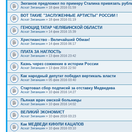
Зюганов предложил по примеру Сталина привязать рубль
Асхат Зиганшин
» 18 фев 2016 01:59
ВОТ ТАКИЕ "ЗАСЛУЖЕННЫЕ АРТИСТЫ" РОССИИ !
Асхат Зиганшин
» 18 фев 2016 01:19
ГЕНОЦИД ТАТАР ЧЕЛЯБИНСКОЙ ОБЛАСТИ
Асхат Зиганшин
» 14 фев 2016 15:39
Христианство - Величайший Обман!
Асхат Зиганшин
» 14 фев 2016 06:17
ПЛАТА ЗА НАГЛОСТЬ
Асхат Зиганшин
» 13 фев 2016 23:42
Казнь через сожжение в истории России
Асхат Зиганшин
» 13 фев 2016 22:50
Как народный депутат победил вертикаль власти
Асхат Зиганшин
» 05 фев 2016 03:40
Стартовал сбор подписей за отставку Медведева
Асхат Зиганшин
» 10 фев 2016 14:27
Пьяная врач омской больницы
Асхат Зиганшин
» 10 фев 2016 14:02
ВЕЛИКИЙ ЭКОНОМИСТ
Асхат Зиганшин
» 10 фев 2016 03:23
Как МЕДВЕДИ КИНУЛИ КАЦАПОВ
Асхат Зиганшин
» 10 фев 2016 03:10