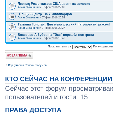
Леонид Решетников: США висят на волоске
Асхат Зиганшин
» 07 фев 2016 22:00
"Ельцин-центр" за 7 миллиардов
Асхат Зиганшин
» 07 фев 2016 20:52
Татьяна Толстая: Для меня русский патриотизм ужасен!
Асхат Зиганшин
» 07 фев 2016 20:27
Власовец А.Зубов на "Эхе" перешёл все грани
Асхат Зиганшин
» 07 фев 2016 19:43
Показать темы за:
Поле сортиров
Новая тема
Вернуться в Список форумов
КТО СЕЙЧАС НА КОНФЕРЕНЦИИ
Сейчас этот форум просматриваю
пользователей и гости: 15
ПРАВА ДОСТУПА