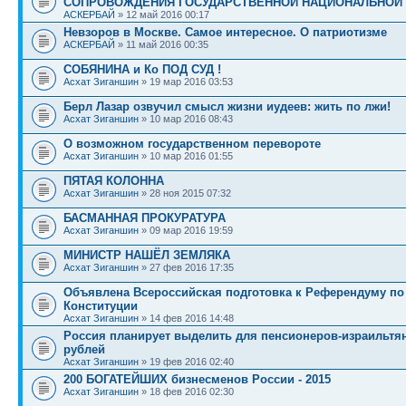
СОПРОВОЖДЕНИЯ ГОСУДАРСТВЕННОЙ НАЦИОНАЛЬНОЙ
АСКЕРБАЙ
» 12 май 2016 00:17
Невзоров в Москве. Самое интересное. О патриотизме
АСКЕРБАЙ
» 11 май 2016 00:35
СОБЯНИНА и Ко ПОД СУД !
Асхат Зиганшин
» 19 мар 2016 03:53
Берл Лазар озвучил смысл жизни иудеев: жить по лжи!
Асхат Зиганшин
» 10 мар 2016 08:43
О возможном государственном перевороте
Асхат Зиганшин
» 10 мар 2016 01:55
ПЯТАЯ КОЛОННА
Асхат Зиганшин
» 28 ноя 2015 07:32
БАСМАННАЯ ПРОКУРАТУРА
Асхат Зиганшин
» 09 мар 2016 19:59
МИНИСТР НАШЁЛ ЗЕМЛЯКА
Асхат Зиганшин
» 27 фев 2016 17:35
Объявлена Всероссийская подготовка к Референдуму п
Конституции
Асхат Зиганшин
» 14 фев 2016 14:48
Россия планирует выделить для пенсионеров-израильтя
рублей
Асхат Зиганшин
» 19 фев 2016 02:40
200 БОГАТЕЙШИХ бизнесменов России - 2015
Асхат Зиганшин
» 18 фев 2016 02:30