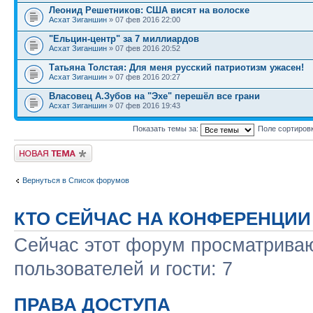
Леонид Решетников: США висят на волоске
Асхат Зиганшин
» 07 фев 2016 22:00
"Ельцин-центр" за 7 миллиардов
Асхат Зиганшин
» 07 фев 2016 20:52
Татьяна Толстая: Для меня русский патриотизм ужасен!
Асхат Зиганшин
» 07 фев 2016 20:27
Власовец А.Зубов на "Эхе" перешёл все грани
Асхат Зиганшин
» 07 фев 2016 19:43
Показать темы за:
Поле сортиров
Новая тема
Вернуться в Список форумов
КТО СЕЙЧАС НА КОНФЕРЕНЦИИ
Сейчас этот форум просматриваю
пользователей и гости: 7
ПРАВА ДОСТУПА