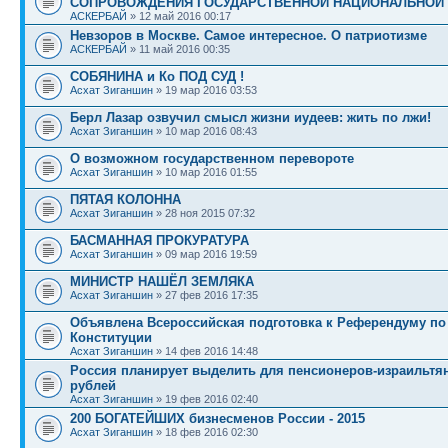
СОПРОВОЖДЕНИЯ ГОСУДАРСТВЕННОЙ НАЦИОНАЛЬНОЙ
АСКЕРБАЙ
» 12 май 2016 00:17
Невзоров в Москве. Самое интересное. О патриотизме
АСКЕРБАЙ
» 11 май 2016 00:35
СОБЯНИНА и Ко ПОД СУД !
Асхат Зиганшин
» 19 мар 2016 03:53
Берл Лазар озвучил смысл жизни иудеев: жить по лжи!
Асхат Зиганшин
» 10 мар 2016 08:43
О возможном государственном перевороте
Асхат Зиганшин
» 10 мар 2016 01:55
ПЯТАЯ КОЛОННА
Асхат Зиганшин
» 28 ноя 2015 07:32
БАСМАННАЯ ПРОКУРАТУРА
Асхат Зиганшин
» 09 мар 2016 19:59
МИНИСТР НАШЁЛ ЗЕМЛЯКА
Асхат Зиганшин
» 27 фев 2016 17:35
Объявлена Всероссийская подготовка к Референдуму п
Конституции
Асхат Зиганшин
» 14 фев 2016 14:48
Россия планирует выделить для пенсионеров-израильтя
рублей
Асхат Зиганшин
» 19 фев 2016 02:40
200 БОГАТЕЙШИХ бизнесменов России - 2015
Асхат Зиганшин
» 18 фев 2016 02:30