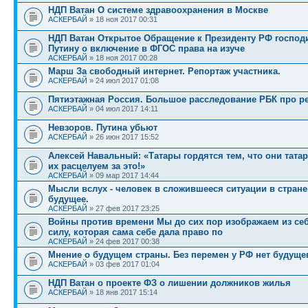
НДП Ватан О системе здравоохранения в Москве
АСКЕРБАЙ
» 18 ноя 2017 00:31
НДП Ватан Открытое Обращение к Президенту РФ господи
Путину о включение в ФГОС права на изуче
АСКЕРБАЙ
» 18 ноя 2017 00:28
Марш За свободный интернет. Репортаж участника.
АСКЕРБАЙ
» 24 июл 2017 01:08
Пятиэтажная Россия. Большое расследование РБК про 
АСКЕРБАЙ
» 04 июл 2017 14:11
Невзоров. Путина убьют
АСКЕРБАЙ
» 26 июн 2017 15:52
Алексей Навальный: «Татары гордятся тем, что они татар
их расцелуем за это!»
АСКЕРБАЙ
» 09 мар 2017 14:44
Мысли вслух - человек в сложившееся ситуации в стране,
будущее.
АСКЕРБАЙ
» 27 фев 2017 23:25
Войны против времени Мы до сих пор изображаем из се
силу, которая сама себе дала право по
АСКЕРБАЙ
» 24 фев 2017 00:38
Мнение о будущем страны. Без перемен у РФ нет будущег
АСКЕРБАЙ
» 03 фев 2017 01:04
НДП Ватан о проекте ФЗ о лишении должников жилья
АСКЕРБАЙ
» 18 янв 2017 15:14