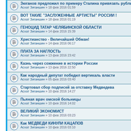
Зюганов предложил по примеру Сталина привязать рубль
Асхат Зиганшин
» 18 фев 2016 01:59
ВОТ ТАКИЕ "ЗАСЛУЖЕННЫЕ АРТИСТЫ" РОССИИ !
Асхат Зиганшин
» 18 фев 2016 01:19
ГЕНОЦИД ТАТАР ЧЕЛЯБИНСКОЙ ОБЛАСТИ
Асхат Зиганшин
» 14 фев 2016 15:39
Христианство - Величайший Обман!
Асхат Зиганшин
» 14 фев 2016 06:17
ПЛАТА ЗА НАГЛОСТЬ
Асхат Зиганшин
» 13 фев 2016 23:42
Казнь через сожжение в истории России
Асхат Зиганшин
» 13 фев 2016 22:50
Как народный депутат победил вертикаль власти
Асхат Зиганшин
» 05 фев 2016 03:40
Стартовал сбор подписей за отставку Медведева
Асхат Зиганшин
» 10 фев 2016 14:27
Пьяная врач омской больницы
Асхат Зиганшин
» 10 фев 2016 14:02
ВЕЛИКИЙ ЭКОНОМИСТ
Асхат Зиганшин
» 10 фев 2016 03:23
Как МЕДВЕДИ КИНУЛИ КАЦАПОВ
Асхат Зиганшин
» 10 фев 2016 03:10