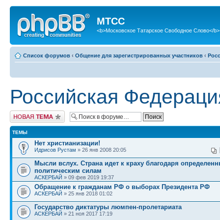
МТСС
<b>Московское Татарское Свободное Слово</b>
Список форумов
‹
Общение для зарегистрированных участников
‹
Рос
Российская Федераци
Новая тема
ТЕМЫ
Нет христианизации!
Идрисов Рустам
» 26 янв 2008 20:05
Мысли вслух. Страна идет к краху благодаря определен
политическим силам
АСКЕРБАЙ
» 09 фев 2019 19:37
Обращение к гражданам РФ о выборах Президента РФ
АСКЕРБАЙ
» 25 янв 2018 01:02
Государство диктатуры люмпен-пролетариата
АСКЕРБАЙ
» 21 ноя 2017 17:19