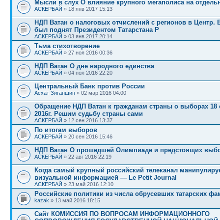
Мысли в слух О влияние крупного мегаполиса на отдел
АСКЕРБАЙ
» 18 янв 2017 15:13
НДП Ватан о налоговых отчислений с регионов в Центр. 
был поднят Президентом Татарстана Р
АСКЕРБАЙ
» 03 янв 2017 20:14
Тьма стихотворение
АСКЕРБАЙ
» 27 ноя 2016 00:36
НДП Ватан О дне народного единства
АСКЕРБАЙ
» 04 ноя 2016 22:20
Центральный Банк против России
Асхат Зиганшин
» 02 мар 2016 04:00
Обращение НДП Ватан к гражданам страны о выборах 18 
2016г. Решим судьбу страны сами
АСКЕРБАЙ
» 12 сен 2016 13:37
По итогам выборов
АСКЕРБАЙ
» 20 сен 2016 15:46
НДП Ватан О прошедшей Олимпиаде и предстоящих выб
АСКЕРБАЙ
» 22 авг 2016 22:19
Когда самый крупный российский телеканал манипулиру
визуальной информацией — Le Petit Journal
АСКЕРБАЙ
» 23 май 2016 12:10
Российские политики из числа обрусевших татарских ф
kazak
» 13 май 2016 18:15
Сайт КОМИССИЯ ПО ВОПРОСАМ ИНФОРМАЦИОННОГО