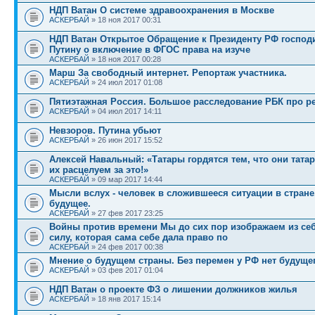
НДП Ватан О системе здравоохранения в Москве
АСКЕРБАЙ
» 18 ноя 2017 00:31
НДП Ватан Открытое Обращение к Президенту РФ господи
Путину о включение в ФГОС права на изуче
АСКЕРБАЙ
» 18 ноя 2017 00:28
Марш За свободный интернет. Репортаж участника.
АСКЕРБАЙ
» 24 июл 2017 01:08
Пятиэтажная Россия. Большое расследование РБК про 
АСКЕРБАЙ
» 04 июл 2017 14:11
Невзоров. Путина убьют
АСКЕРБАЙ
» 26 июн 2017 15:52
Алексей Навальный: «Татары гордятся тем, что они татар
их расцелуем за это!»
АСКЕРБАЙ
» 09 мар 2017 14:44
Мысли вслух - человек в сложившееся ситуации в стране,
будущее.
АСКЕРБАЙ
» 27 фев 2017 23:25
Войны против времени Мы до сих пор изображаем из се
силу, которая сама себе дала право по
АСКЕРБАЙ
» 24 фев 2017 00:38
Мнение о будущем страны. Без перемен у РФ нет будущег
АСКЕРБАЙ
» 03 фев 2017 01:04
НДП Ватан о проекте ФЗ о лишении должников жилья
АСКЕРБАЙ
» 18 янв 2017 15:14