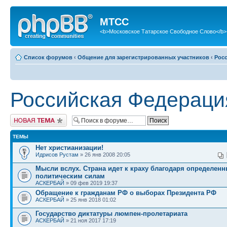
МТСС
<b>Московское Татарское Свободное Слово</b>
Список форумов
‹
Общение для зарегистрированных участников
‹
Рос
Российская Федераци
Новая тема
ТЕМЫ
Нет христианизации!
Идрисов Рустам
» 26 янв 2008 20:05
Мысли вслух. Страна идет к краху благодаря определен
политическим силам
АСКЕРБАЙ
» 09 фев 2019 19:37
Обращение к гражданам РФ о выборах Президента РФ
АСКЕРБАЙ
» 25 янв 2018 01:02
Государство диктатуры люмпен-пролетариата
АСКЕРБАЙ
» 21 ноя 2017 17:19