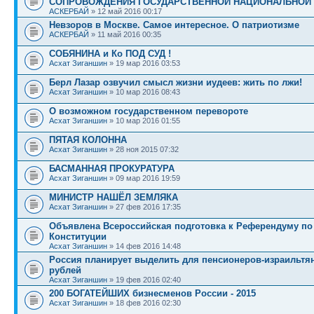
СОПРОВОЖДЕНИЯ ГОСУДАРСТВЕННОЙ НАЦИОНАЛЬНОЙ
АСКЕРБАЙ
» 12 май 2016 00:17
Невзоров в Москве. Самое интересное. О патриотизме
АСКЕРБАЙ
» 11 май 2016 00:35
СОБЯНИНА и Ко ПОД СУД !
Асхат Зиганшин
» 19 мар 2016 03:53
Берл Лазар озвучил смысл жизни иудеев: жить по лжи!
Асхат Зиганшин
» 10 мар 2016 08:43
О возможном государственном перевороте
Асхат Зиганшин
» 10 мар 2016 01:55
ПЯТАЯ КОЛОННА
Асхат Зиганшин
» 28 ноя 2015 07:32
БАСМАННАЯ ПРОКУРАТУРА
Асхат Зиганшин
» 09 мар 2016 19:59
МИНИСТР НАШЁЛ ЗЕМЛЯКА
Асхат Зиганшин
» 27 фев 2016 17:35
Объявлена Всероссийская подготовка к Референдуму п
Конституции
Асхат Зиганшин
» 14 фев 2016 14:48
Россия планирует выделить для пенсионеров-израильтя
рублей
Асхат Зиганшин
» 19 фев 2016 02:40
200 БОГАТЕЙШИХ бизнесменов России - 2015
Асхат Зиганшин
» 18 фев 2016 02:30