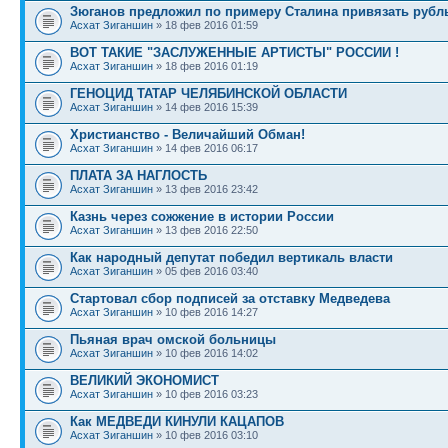
Зюганов предложил по примеру Сталина привязать рубль
Асхат Зиганшин
» 18 фев 2016 01:59
ВОТ ТАКИЕ "ЗАСЛУЖЕННЫЕ АРТИСТЫ" РОССИИ !
Асхат Зиганшин
» 18 фев 2016 01:19
ГЕНОЦИД ТАТАР ЧЕЛЯБИНСКОЙ ОБЛАСТИ
Асхат Зиганшин
» 14 фев 2016 15:39
Христианство - Величайший Обман!
Асхат Зиганшин
» 14 фев 2016 06:17
ПЛАТА ЗА НАГЛОСТЬ
Асхат Зиганшин
» 13 фев 2016 23:42
Казнь через сожжение в истории России
Асхат Зиганшин
» 13 фев 2016 22:50
Как народный депутат победил вертикаль власти
Асхат Зиганшин
» 05 фев 2016 03:40
Стартовал сбор подписей за отставку Медведева
Асхат Зиганшин
» 10 фев 2016 14:27
Пьяная врач омской больницы
Асхат Зиганшин
» 10 фев 2016 14:02
ВЕЛИКИЙ ЭКОНОМИСТ
Асхат Зиганшин
» 10 фев 2016 03:23
Как МЕДВЕДИ КИНУЛИ КАЦАПОВ
Асхат Зиганшин
» 10 фев 2016 03:10