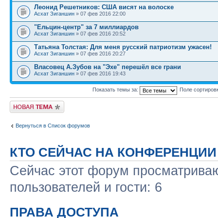
Леонид Решетников: США висят на волоске
Асхат Зиганшин
» 07 фев 2016 22:00
"Ельцин-центр" за 7 миллиардов
Асхат Зиганшин
» 07 фев 2016 20:52
Татьяна Толстая: Для меня русский патриотизм ужасен!
Асхат Зиганшин
» 07 фев 2016 20:27
Власовец А.Зубов на "Эхе" перешёл все грани
Асхат Зиганшин
» 07 фев 2016 19:43
Показать темы за:
Поле сортиров
Новая тема
Вернуться в Список форумов
КТО СЕЙЧАС НА КОНФЕРЕНЦИИ
Сейчас этот форум просматриваю
пользователей и гости: 6
ПРАВА ДОСТУПА