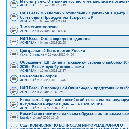
Мысли в слух О влияние крупного мегаполиса на отдел
АСКЕРБАЙ
» 18 янв 2017 15:13
НДП Ватан о налоговых отчислений с регионов в Центр. 
был поднят Президентом Татарстана Р
АСКЕРБАЙ
» 03 янв 2017 20:14
Тьма стихотворение
АСКЕРБАЙ
» 27 ноя 2016 00:36
НДП Ватан О дне народного единства
АСКЕРБАЙ
» 04 ноя 2016 22:20
Центральный Банк против России
Асхат Зиганшин
» 02 мар 2016 04:00
Обращение НДП Ватан к гражданам страны о выборах 18 
2016г. Решим судьбу страны сами
АСКЕРБАЙ
» 12 сен 2016 13:37
По итогам выборов
АСКЕРБАЙ
» 20 сен 2016 15:46
НДП Ватан О прошедшей Олимпиаде и предстоящих выб
АСКЕРБАЙ
» 22 авг 2016 22:19
Когда самый крупный российский телеканал манипулиру
визуальной информацией — Le Petit Journal
АСКЕРБАЙ
» 23 май 2016 12:10
Российские политики из числа обрусевших татарских ф
kazak
» 13 май 2016 18:15
Сайт КОМИССИЯ ПО ВОПРОСАМ ИНФОРМАЦИОННОГО