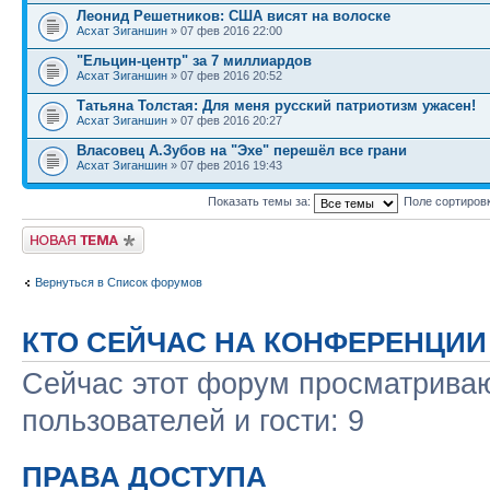
Леонид Решетников: США висят на волоске
Асхат Зиганшин
» 07 фев 2016 22:00
"Ельцин-центр" за 7 миллиардов
Асхат Зиганшин
» 07 фев 2016 20:52
Татьяна Толстая: Для меня русский патриотизм ужасен!
Асхат Зиганшин
» 07 фев 2016 20:27
Власовец А.Зубов на "Эхе" перешёл все грани
Асхат Зиганшин
» 07 фев 2016 19:43
Показать темы за:
Поле сортиров
Новая тема
Вернуться в Список форумов
КТО СЕЙЧАС НА КОНФЕРЕНЦИИ
Сейчас этот форум просматриваю
пользователей и гости: 9
ПРАВА ДОСТУПА