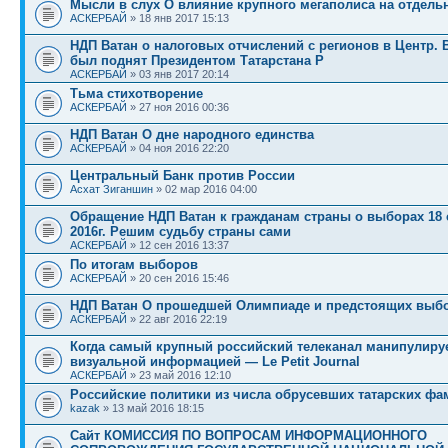
Мысли в слух О влияние крупного мегаполиса на отдел
АСКЕРБАЙ
» 18 янв 2017 15:13
НДП Ватан о налоговых отчислений с регионов в Центр. 
был поднят Президентом Татарстана Р
АСКЕРБАЙ
» 03 янв 2017 20:14
Тьма стихотворение
АСКЕРБАЙ
» 27 ноя 2016 00:36
НДП Ватан О дне народного единства
АСКЕРБАЙ
» 04 ноя 2016 22:20
Центральный Банк против России
Асхат Зиганшин
» 02 мар 2016 04:00
Обращение НДП Ватан к гражданам страны о выборах 18 
2016г. Решим судьбу страны сами
АСКЕРБАЙ
» 12 сен 2016 13:37
По итогам выборов
АСКЕРБАЙ
» 20 сен 2016 15:46
НДП Ватан О прошедшей Олимпиаде и предстоящих выб
АСКЕРБАЙ
» 22 авг 2016 22:19
Когда самый крупный российский телеканал манипулиру
визуальной информацией — Le Petit Journal
АСКЕРБАЙ
» 23 май 2016 12:10
Российские политики из числа обрусевших татарских ф
kazak
» 13 май 2016 18:15
Сайт КОМИССИЯ ПО ВОПРОСАМ ИНФОРМАЦИОННОГО