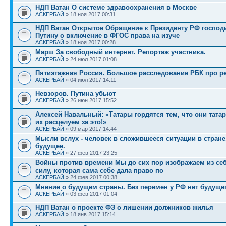
НДП Ватан О системе здравоохранения в Москве
АСКЕРБАЙ
» 18 ноя 2017 00:31
НДП Ватан Открытое Обращение к Президенту РФ господи
Путину о включение в ФГОС права на изуче
АСКЕРБАЙ
» 18 ноя 2017 00:28
Марш За свободный интернет. Репортаж участника.
АСКЕРБАЙ
» 24 июл 2017 01:08
Пятиэтажная Россия. Большое расследование РБК про 
АСКЕРБАЙ
» 04 июл 2017 14:11
Невзоров. Путина убьют
АСКЕРБАЙ
» 26 июн 2017 15:52
Алексей Навальный: «Татары гордятся тем, что они татар
их расцелуем за это!»
АСКЕРБАЙ
» 09 мар 2017 14:44
Мысли вслух - человек в сложившееся ситуации в стране,
будущее.
АСКЕРБАЙ
» 27 фев 2017 23:25
Войны против времени Мы до сих пор изображаем из се
силу, которая сама себе дала право по
АСКЕРБАЙ
» 24 фев 2017 00:38
Мнение о будущем страны. Без перемен у РФ нет будущег
АСКЕРБАЙ
» 03 фев 2017 01:04
НДП Ватан о проекте ФЗ о лишении должников жилья
АСКЕРБАЙ
» 18 янв 2017 15:14