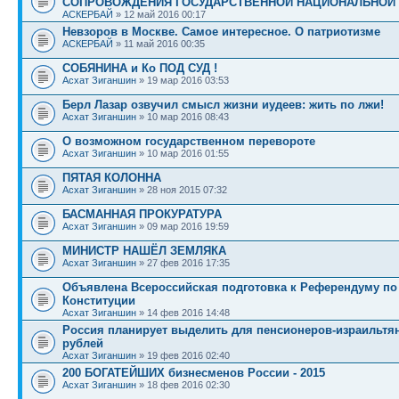
СОПРОВОЖДЕНИЯ ГОСУДАРСТВЕННОЙ НАЦИОНАЛЬНОЙ
АСКЕРБАЙ
» 12 май 2016 00:17
Невзоров в Москве. Самое интересное. О патриотизме
АСКЕРБАЙ
» 11 май 2016 00:35
СОБЯНИНА и Ко ПОД СУД !
Асхат Зиганшин
» 19 мар 2016 03:53
Берл Лазар озвучил смысл жизни иудеев: жить по лжи!
Асхат Зиганшин
» 10 мар 2016 08:43
О возможном государственном перевороте
Асхат Зиганшин
» 10 мар 2016 01:55
ПЯТАЯ КОЛОННА
Асхат Зиганшин
» 28 ноя 2015 07:32
БАСМАННАЯ ПРОКУРАТУРА
Асхат Зиганшин
» 09 мар 2016 19:59
МИНИСТР НАШЁЛ ЗЕМЛЯКА
Асхат Зиганшин
» 27 фев 2016 17:35
Объявлена Всероссийская подготовка к Референдуму п
Конституции
Асхат Зиганшин
» 14 фев 2016 14:48
Россия планирует выделить для пенсионеров-израильтя
рублей
Асхат Зиганшин
» 19 фев 2016 02:40
200 БОГАТЕЙШИХ бизнесменов России - 2015
Асхат Зиганшин
» 18 фев 2016 02:30