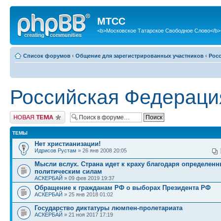
МТСС
<b>Московское Татарское Свободное Слово</b>
Список форумов
‹
Общение для зарегистрированных участников
‹
Рос
Российская Федераци
Новая тема
ТЕМЫ
Нет христианизации!
Идрисов Рустам
» 26 янв 2008 20:05
Мысли вслух. Страна идет к краху благодаря определен
политическим силам
АСКЕРБАЙ
» 09 фев 2019 19:37
Обращение к гражданам РФ о выборах Президента РФ
АСКЕРБАЙ
» 25 янв 2018 01:02
Государство диктатуры люмпен-пролетариата
АСКЕРБАЙ
» 21 ноя 2017 17:19