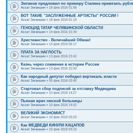
Зюганов предложил по примеру Сталина привязать рубль
Асхат Зиганшин
» 18 фев 2016 01:59
ВОТ ТАКИЕ "ЗАСЛУЖЕННЫЕ АРТИСТЫ" РОССИИ !
Асхат Зиганшин
» 18 фев 2016 01:19
ГЕНОЦИД ТАТАР ЧЕЛЯБИНСКОЙ ОБЛАСТИ
Асхат Зиганшин
» 14 фев 2016 15:39
Христианство - Величайший Обман!
Асхат Зиганшин
» 14 фев 2016 06:17
ПЛАТА ЗА НАГЛОСТЬ
Асхат Зиганшин
» 13 фев 2016 23:42
Казнь через сожжение в истории России
Асхат Зиганшин
» 13 фев 2016 22:50
Как народный депутат победил вертикаль власти
Асхат Зиганшин
» 05 фев 2016 03:40
Стартовал сбор подписей за отставку Медведева
Асхат Зиганшин
» 10 фев 2016 14:27
Пьяная врач омской больницы
Асхат Зиганшин
» 10 фев 2016 14:02
ВЕЛИКИЙ ЭКОНОМИСТ
Асхат Зиганшин
» 10 фев 2016 03:23
Как МЕДВЕДИ КИНУЛИ КАЦАПОВ
Асхат Зиганшин
» 10 фев 2016 03:10