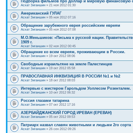
Подборка фильмов про доллар и мировую финансовую 
Асхат Зиганшин
» 21 ноя 2012 01:30
Американский ГУЛАГ
Асхат Зиганшин
» 05 ноя 2012 07:16
Обращение зарубежного еврея российским евреям
Асхат Зиганшин
» 05 ноя 2012 07:08
М.О.Меньшиков: «Письма к русской нации. Правительств
1909 г.
Асхат Зиганшин
» 02 ноя 2012 00:45
Обращение ко всем евреям, проживающим в России.
Асхат Зиганшин
» 19 окт 2012 08:06
Свободные израильтяне на земле Палестинцев
Асхат Зиганшин
» 19 окт 2012 05:58
ПРАВОСЛАВНАЯ ИНКВИЗИЦИЯ В РОССИИ №1 и №2
Асхат Зиганшин
» 18 окт 2012 08:03
Интервью с мистером Гарольдом Уоллесом Розенталем.
Асхат Зиганшин
» 10 окт 2012 06:32
Россия глазами татарина
Асхат Зиганшин
» 07 окт 2012 17:16
АЗЕРБАЙДЖАНСКИЙ ГОРОД ИРЕВАН (ЕРЕВАН)
Асхат Зиганшин
» 05 окт 2012 09:53
Патриарх назвал славян животными и людьми 2го сорта
Асхат Зиганшин
» 26 сен 2012 09:26