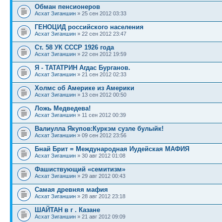
Обман пенсионеров
Асхат Зиганшин
» 25 сен 2012 03:33
ГЕНОЦИД российского населения
Асхат Зиганшин
» 22 сен 2012 23:47
Ст. 58 УК СССР 1926 года
Асхат Зиганшин
» 22 сен 2012 19:59
Я - ТАТАТРИН Агдас Бурганов.
Асхат Зиганшин
» 21 сен 2012 02:33
Холмс об Америке из Америки
Асхат Зиганшин
» 13 сен 2012 00:50
Ложь Медведева!
Асхат Зиганшин
» 11 сен 2012 00:39
Вaлиулла Якупов:Куркэм сузле булыйк!
Асхат Зиганшин
» 09 сен 2012 23:56
Бнай Брит = Международная Иудейская МАФИЯ
Асхат Зиганшин
» 30 авг 2012 01:08
Фашиствующий «семитизм»
Асхат Зиганшин
» 29 авг 2012 00:43
Самая древняя мафия
Асхат Зиганшин
» 28 авг 2012 23:18
ШАЙТАН в г . Казане
Асхат Зиганшин
» 21 авг 2012 09:09