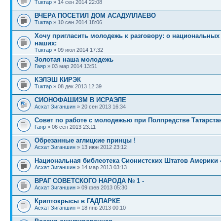
Тuктар
» 14 сен 2014 22:08
ВЧЕРА ПОСЕТИЛ ДОМ АСАДУЛЛАЕВО
Тuктар
» 10 сен 2014 18:06
Хочу пригласить молодежь к разговору: о национальных
наших:
Тuктар
» 09 июл 2014 17:32
Золотая наша молодежь
Гаяр
» 03 мар 2014 13:51
КЭЛЭШ КИРЭК
Тuктар
» 08 дек 2013 12:39
СИОНОФАШИЗМ В ИСРАЭЛЕ
Асхат Зиганшин
» 20 сен 2013 16:34
Совет по работе с молодежью при Полпредстве Татарста
Гаяр
» 06 сен 2013 23:11
Обрезанные аглицкие принцы !
Асхат Зиганшин
» 13 июн 2012 23:12
Национальная библеотека Сионистских Штатов Америки
Асхат Зиганшин
» 14 мар 2013 03:13
ВРАГ СОВЕТСКОГО НАРОДА № 1 -
Асхат Зиганшин
» 09 фев 2013 05:30
Криптокрысы в ГАДПАРКЕ
Асхат Зиганшин
» 18 янв 2013 00:10