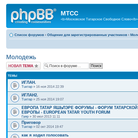
МТСС
<b>Московское Татарское Свободное Слово</b>
Список форумов
‹
Общение для зарегистрированных участников
‹
Мол
Молодежь
Новая тема
ТЕМЫ
ИГЛАН.
Тuктар
» 16 ноя 2014 22:39
ИГЛАН2.
Тuктар
» 25 ноя 2014 19:07
ЕВРОПА ТАТАР ЯШЬЛЭРЕ ФОРУМЫ - ФОРУМ ТАТАРСКО
ЕВРОПЫ - EUROPEAN TATAR YOUTH FORUM
Гаяр
» 30 июл 2013 11:11
Приговор
Тuктар
» 02 окт 2014 19:47
как я ходил голосовать