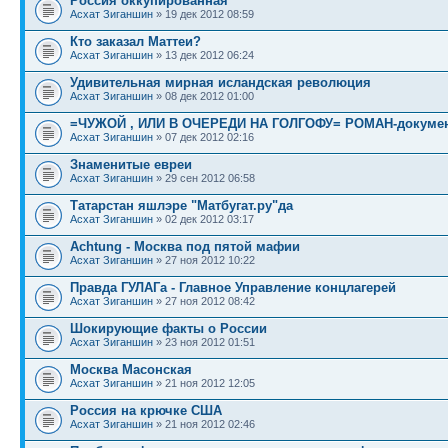
Россия оккупированная
Асхат Зиганшин
» 19 дек 2012 08:59
Кто заказал Маттеи?
Асхат Зиганшин
» 13 дек 2012 06:24
Удивительная мирная исландская революция
Асхат Зиганшин
» 08 дек 2012 01:00
=ЧУЖОЙ , ИЛИ В ОЧЕРЕДИ НА ГОЛГОФУ= РОМАН-докуме
Асхат Зиганшин
» 07 дек 2012 02:16
Знаменитые евреи
Асхат Зиганшин
» 29 сен 2012 06:58
Татарстан яшлэре "Матбугат.ру"да
Асхат Зиганшин
» 02 дек 2012 03:17
Achtung - Москва под пятой мафии
Асхат Зиганшин
» 27 ноя 2012 10:22
Правда ГУЛАГа - Главное Управление концлагерей
Асхат Зиганшин
» 27 ноя 2012 08:42
Шокирующие факты о России
Асхат Зиганшин
» 23 ноя 2012 01:51
Москва Масонская
Асхат Зиганшин
» 21 ноя 2012 12:05
Россия на крючке США
Асхат Зиганшин
» 21 ноя 2012 02:46