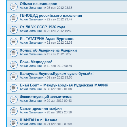
Обман пенсионеров
Асхат Зиганшин
» 25 сен 2012 03:33
ГЕНОЦИД российского населения
Асхат Зиганшин
» 22 сен 2012 23:47
Ст. 58 УК СССР 1926 года
Асхат Зиганшин
» 22 сен 2012 19:59
Я - ТАТАТРИН Агдас Бурганов.
Асхат Зиганшин
» 21 сен 2012 02:33
Холмс об Америке из Америки
Асхат Зиганшин
» 13 сен 2012 00:50
Ложь Медведева!
Асхат Зиганшин
» 11 сен 2012 00:39
Вaлиулла Якупов:Куркэм сузле булыйк!
Асхат Зиганшин
» 09 сен 2012 23:56
Бнай Брит = Международная Иудейская МАФИЯ
Асхат Зиганшин
» 30 авг 2012 01:08
Фашиствующий «семитизм»
Асхат Зиганшин
» 29 авг 2012 00:43
Самая древняя мафия
Асхат Зиганшин
» 28 авг 2012 23:18
ШАЙТАН в г . Казане
Асхат Зиганшин
» 21 авг 2012 09:09