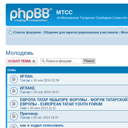
МТСС
<b>Московское Татарское Свободное Слово</b>
Список форумов
‹
Общение для зарегистрированных участников
‹
Мол
Молодежь
Новая тема
ТЕМЫ
ИГЛАН.
Тuктар
» 16 ноя 2014 22:39
ИГЛАН2.
Тuктар
» 25 ноя 2014 19:07
ЕВРОПА ТАТАР ЯШЬЛЭРЕ ФОРУМЫ - ФОРУМ ТАТАРСКО
ЕВРОПЫ - EUROPEAN TATAR YOUTH FORUM
Гаяр
» 30 июл 2013 11:11
Приговор
Тuктар
» 02 окт 2014 19:47
как я ходил голосовать