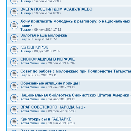
Тuктар
» 14 сен 2014 22:08
ВЧЕРА ПОСЕТИЛ ДОМ АСАДУЛЛАЕВО
Тuктар
» 10 сен 2014 18:06
Хочу пригласить молодежь к разговору: о национальных
наших:
Тuктар
» 09 июл 2014 17:32
Золотая наша молодежь
Гаяр
» 03 мар 2014 13:51
КЭЛЭШ КИРЭК
Тuктар
» 08 дек 2013 12:39
СИОНОФАШИЗМ В ИСРАЭЛЕ
Асхат Зиганшин
» 20 сен 2013 16:34
Совет по работе с молодежью при Полпредстве Татарста
Гаяр
» 06 сен 2013 23:11
Обрезанные аглицкие принцы !
Асхат Зиганшин
» 13 июн 2012 23:12
Национальная библеотека Сионистских Штатов Америки
Асхат Зиганшин
» 14 мар 2013 03:13
ВРАГ СОВЕТСКОГО НАРОДА № 1 -
Асхат Зиганшин
» 09 фев 2013 05:30
Криптокрысы в ГАДПАРКЕ
Асхат Зиганшин
» 18 янв 2013 00:10