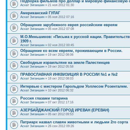
Подборка фильмов про доллар и мировую финансовую 
Асхат Зиганшин
» 21 ноя 2012 01:30
Американский ГУЛАГ
Асхат Зиганшин
» 05 ноя 2012 07:16
Обращение зарубежного еврея российским евреям
Асхат Зиганшин
» 05 ноя 2012 07:08
М.О.Меньшиков: «Письма к русской нации. Правительств
1909 г.
Асхат Зиганшин
» 02 ноя 2012 00:45
Обращение ко всем евреям, проживающим в России.
Асхат Зиганшин
» 19 окт 2012 08:06
Свободные израильтяне на земле Палестинцев
Асхат Зиганшин
» 19 окт 2012 05:58
ПРАВОСЛАВНАЯ ИНКВИЗИЦИЯ В РОССИИ №1 и №2
Асхат Зиганшин
» 18 окт 2012 08:03
Интервью с мистером Гарольдом Уоллесом Розенталем.
Асхат Зиганшин
» 10 окт 2012 06:32
Россия глазами татарина
Асхат Зиганшин
» 07 окт 2012 17:16
АЗЕРБАЙДЖАНСКИЙ ГОРОД ИРЕВАН (ЕРЕВАН)
Асхат Зиганшин
» 05 окт 2012 09:53
Патриарх назвал славян животными и людьми 2го сорта
Асхат Зиганшин
» 26 сен 2012 09:26