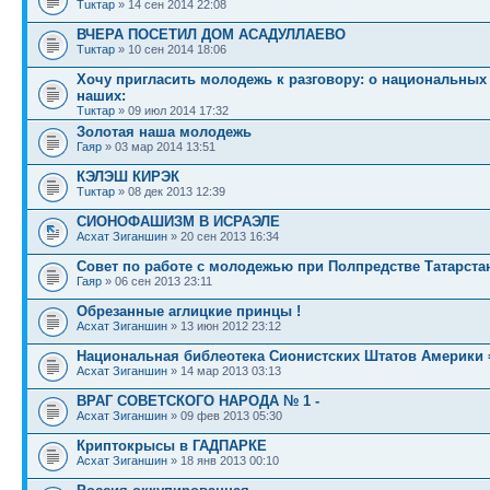
Тuктар
» 14 сен 2014 22:08
ВЧЕРА ПОСЕТИЛ ДОМ АСАДУЛЛАЕВО
Тuктар
» 10 сен 2014 18:06
Хочу пригласить молодежь к разговору: о национальных
наших:
Тuктар
» 09 июл 2014 17:32
Золотая наша молодежь
Гаяр
» 03 мар 2014 13:51
КЭЛЭШ КИРЭК
Тuктар
» 08 дек 2013 12:39
СИОНОФАШИЗМ В ИСРАЭЛЕ
Асхат Зиганшин
» 20 сен 2013 16:34
Совет по работе с молодежью при Полпредстве Татарста
Гаяр
» 06 сен 2013 23:11
Обрезанные аглицкие принцы !
Асхат Зиганшин
» 13 июн 2012 23:12
Национальная библеотека Сионистских Штатов Америки
Асхат Зиганшин
» 14 мар 2013 03:13
ВРАГ СОВЕТСКОГО НАРОДА № 1 -
Асхат Зиганшин
» 09 фев 2013 05:30
Криптокрысы в ГАДПАРКЕ
Асхат Зиганшин
» 18 янв 2013 00:10