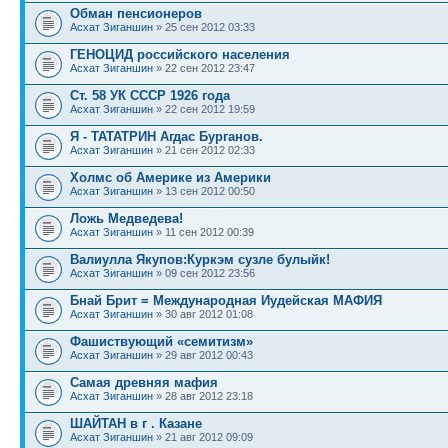
Обман пенсионеров
Асхат Зиганшин
» 25 сен 2012 03:33
ГЕНОЦИД российского населения
Асхат Зиганшин
» 22 сен 2012 23:47
Ст. 58 УК СССР 1926 года
Асхат Зиганшин
» 22 сен 2012 19:59
Я - ТАТАТРИН Агдас Бурганов.
Асхат Зиганшин
» 21 сен 2012 02:33
Холмс об Америке из Америки
Асхат Зиганшин
» 13 сен 2012 00:50
Ложь Медведева!
Асхат Зиганшин
» 11 сен 2012 00:39
Вaлиулла Якупов:Куркэм сузле булыйк!
Асхат Зиганшин
» 09 сен 2012 23:56
Бнай Брит = Международная Иудейская МАФИЯ
Асхат Зиганшин
» 30 авг 2012 01:08
Фашиствующий «семитизм»
Асхат Зиганшин
» 29 авг 2012 00:43
Самая древняя мафия
Асхат Зиганшин
» 28 авг 2012 23:18
ШАЙТАН в г . Казане
Асхат Зиганшин
» 21 авг 2012 09:09