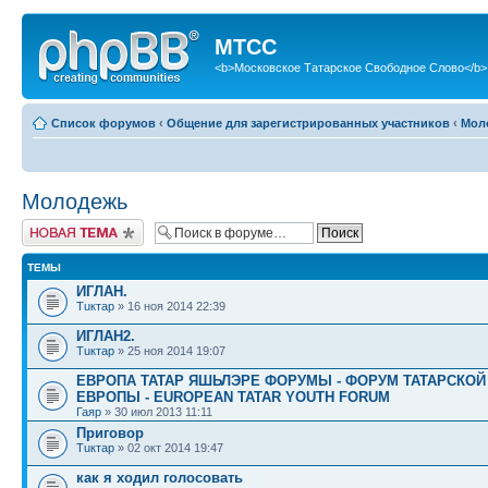
МТСС
<b>Московское Татарское Свободное Слово</b>
Список форумов
‹
Общение для зарегистрированных участников
‹
Мол
Молодежь
Новая тема
ТЕМЫ
ИГЛАН.
Тuктар
» 16 ноя 2014 22:39
ИГЛАН2.
Тuктар
» 25 ноя 2014 19:07
ЕВРОПА ТАТАР ЯШЬЛЭРЕ ФОРУМЫ - ФОРУМ ТАТАРСКО
ЕВРОПЫ - EUROPEAN TATAR YOUTH FORUM
Гаяр
» 30 июл 2013 11:11
Приговор
Тuктар
» 02 окт 2014 19:47
как я ходил голосовать