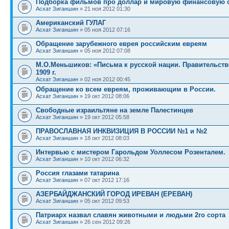
Подборка фильмов про доллар и мировую финансовую 
Асхат Зиганшин
» 21 ноя 2012 01:30
Американский ГУЛАГ
Асхат Зиганшин
» 05 ноя 2012 07:16
Обращение зарубежного еврея российским евреям
Асхат Зиганшин
» 05 ноя 2012 07:08
М.О.Меньшиков: «Письма к русской нации. Правительств
1909 г.
Асхат Зиганшин
» 02 ноя 2012 00:45
Обращение ко всем евреям, проживающим в России.
Асхат Зиганшин
» 19 окт 2012 08:06
Свободные израильтяне на земле Палестинцев
Асхат Зиганшин
» 19 окт 2012 05:58
ПРАВОСЛАВНАЯ ИНКВИЗИЦИЯ В РОССИИ №1 и №2
Асхат Зиганшин
» 18 окт 2012 08:03
Интервью с мистером Гарольдом Уоллесом Розенталем.
Асхат Зиганшин
» 10 окт 2012 06:32
Россия глазами татарина
Асхат Зиганшин
» 07 окт 2012 17:16
АЗЕРБАЙДЖАНСКИЙ ГОРОД ИРЕВАН (ЕРЕВАН)
Асхат Зиганшин
» 05 окт 2012 09:53
Патриарх назвал славян животными и людьми 2го сорта
Асхат Зиганшин
» 26 сен 2012 09:26