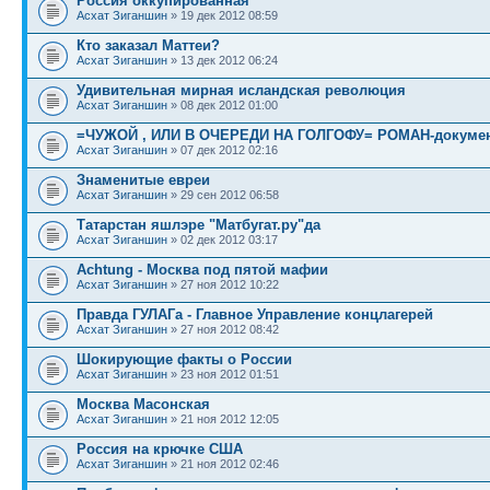
Россия оккупированная
Асхат Зиганшин
» 19 дек 2012 08:59
Кто заказал Маттеи?
Асхат Зиганшин
» 13 дек 2012 06:24
Удивительная мирная исландская революция
Асхат Зиганшин
» 08 дек 2012 01:00
=ЧУЖОЙ , ИЛИ В ОЧЕРЕДИ НА ГОЛГОФУ= РОМАН-докуме
Асхат Зиганшин
» 07 дек 2012 02:16
Знаменитые евреи
Асхат Зиганшин
» 29 сен 2012 06:58
Татарстан яшлэре "Матбугат.ру"да
Асхат Зиганшин
» 02 дек 2012 03:17
Achtung - Москва под пятой мафии
Асхат Зиганшин
» 27 ноя 2012 10:22
Правда ГУЛАГа - Главное Управление концлагерей
Асхат Зиганшин
» 27 ноя 2012 08:42
Шокирующие факты о России
Асхат Зиганшин
» 23 ноя 2012 01:51
Москва Масонская
Асхат Зиганшин
» 21 ноя 2012 12:05
Россия на крючке США
Асхат Зиганшин
» 21 ноя 2012 02:46