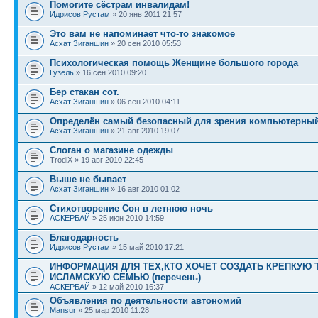
Помогите сёстрам инвалидам!
Идрисов Рустам
» 20 янв 2011 21:57
Это вам не напоминает что-то знакомое
Асхат Зиганшин
» 20 сен 2010 05:53
Психологическая помощь Женщине большого города
Гузель
» 16 сен 2010 09:20
Бер стакан сот.
Асхат Зиганшин
» 06 сен 2010 04:11
Определён самый безопасный для зрения компьютерны
Асхат Зиганшин
» 21 авг 2010 19:07
Слоган о магазине одежды
TrodiX » 19 авг 2010 22:45
Выше не бывает
Асхат Зиганшин
» 16 авг 2010 01:02
Стихотворение Сон в летнюю ночь
АСКЕРБАЙ
» 25 июн 2010 14:59
Благодарность
Идрисов Рустам
» 15 май 2010 17:21
ИНФОРМАЦИЯ ДЛЯ ТЕХ,КТО ХОЧЕТ СОЗДАТЬ КРЕПКУЮ 
ИСЛАМСКУЮ СЕМЬЮ (перечень)
АСКЕРБАЙ
» 12 май 2010 16:37
Объявления по деятельности автономий
Mansur
» 25 мар 2010 11:28