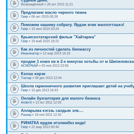
Судный День.
Возрождённый » 26 окт 2015 11:21
Предлагаем масло черного тмина
Гаяр
» 06 окт 2015 00:28
Поможем нашему собрату. Ярдэм итик миллэттэшкэ!
Гаяр
» 15 июл 2015 03:24
Крымскотатарский фильм "Хайтарма"
Гаяр
» 19 май 2015 18:22
Как из личностей сделать биомассу
Имагинатор
» 12 мар 2014 16:16
продам 1 комн кв в 2-х минутах хотьбы от м Шипиловска
АСКЕРБАЙ
» 03 ноя 2013 23:55
Кэлэш кирэк
Тuктар
» 08 дек 2013 12:44
Школа гармоничного развития приглашает детей на учеб
Гаяр
» 10 дек 2013 16:43
Онлайн бухгалтерия для малого бизнеса
AnderS
» 13 окт 2011 12:03
Алларыма кэгэзь салдым эле....
Рашид
» 16 ноя 2011 12:42
РИНАТКА ярдэм итэлмибез инде!
Гаяр
» 21 мар 2013 00:40