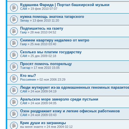
Кудашева Фарида | Портал башкирской музыки
САМ
» 19 фев 2010 07:07
нужна помощь знатока татарского
Senay
» 13 фев 2010 11:20
Подпишитесь на газету
Гаяр
» 28 янв 2010 04:52
Снимем квартиру недалеко от метро
Гаяр
» 25 янв 2010 03:40
Сколько мы платим государству
САМ
» 25 дек 2009 02:18
Просят помочь погорельцу
Тuктар
» 17 янв 2010 15:05
Кто мы?
Россиянин
» 02 ноя 2006 23:29
Люди мутируют из-за одомашненных геномных паразито
САМ
» 24 ноя 2009 04:19
Аральское море замерзло среди пустыни
САМ
» 24 ноя 2009 04:05
Озон раздражает кожу и легкие офисных работников
САМ
» 24 ноя 2009 03:43
Крик души из заграницы
вы меня знаете » 24 янв 2004 02:12