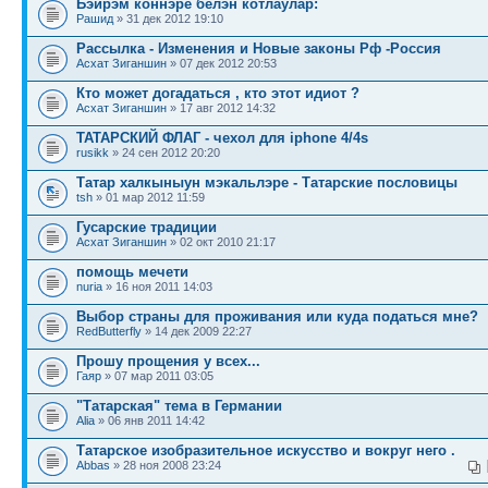
Бэйрэм коннэре белэн котлаулар:
Рашид
» 31 дек 2012 19:10
Рассылка - Изменения и Новые законы Рф -Россия
Асхат Зиганшин
» 07 дек 2012 20:53
Кто может догадаться , кто этот идиот ?
Асхат Зиганшин
» 17 авг 2012 14:32
ТАТАРСКИЙ ФЛАГ - чехол для iphone 4/4s
rusikk
» 24 сен 2012 20:20
Татар халкыныyн мэкальлэре - Татарские пословицы
tsh
» 01 мар 2012 11:59
Гусарские традиции
Асхат Зиганшин
» 02 окт 2010 21:17
помощь мечети
nuria
» 16 ноя 2011 14:03
Выбор страны для проживания или куда податься мне?
RedButterfly
» 14 дек 2009 22:27
Прошу прощения у всех...
Гаяр
» 07 мар 2011 03:05
"Татарская" тема в Германии
Alia
» 06 янв 2011 14:42
Татарское изобразительное искусство и вокруг него .
Abbas
» 28 ноя 2008 23:24