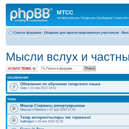
МТСС
<b>Московское Татарское Свободное Слово</b>
Список форумов
‹
Общение для зарегистрированных участников
‹
Мыс
Мысли вслух и частн
Новая тема
ОБЪЯВЛЕНИЯ
Обявления по обучению татарского языка
Гаяр
» 21 янв 2013 18:42
ТЕМЫ
Мишэр Стирвасы репертуарыннан
Мишэр стИрвасы
» 07 апр 2010 17:43
Татар интернетчылары тик тормагыз!
nailbolgari
» 19 янв 2010 01:25