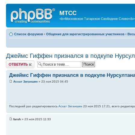
МТСС
<b>Московское Татарское Свободное Слово</b>
Список форумов
‹
Общение для зарегистрированных участников
‹
Вес
Джеймс Гиффен признался в подкупе Нурсул
Ответить
Джеймс Гиффен признался в подкупе Нурсултана
Асхат Зиганшин
» 23 ноя 2015 04:45
Последний раз редактировалось
Асхат Зиганшин
23 ноя 2015 17:21, всего редактир
faruh
» 23 ноя 2015 11:33