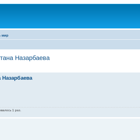
ь мир
тана Назарбаева
 Назарбаева
овалось 1 раз.