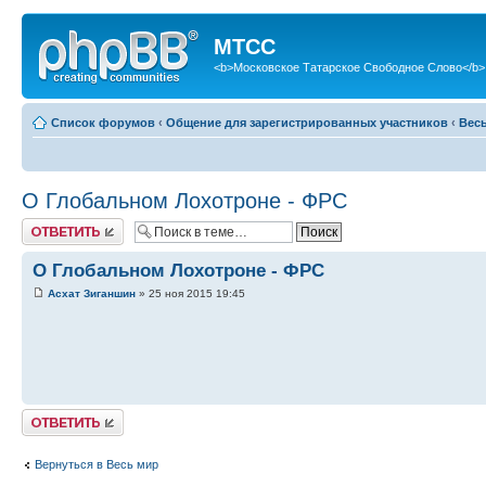
МТСС
<b>Московское Татарское Свободное Слово</b>
Список форумов
‹
Общение для зарегистрированных участников
‹
Вес
О Глобальном Лохотроне - ФРС
Ответить
О Глобальном Лохотроне - ФРС
Асхат Зиганшин
» 25 ноя 2015 19:45
Ответить
Вернуться в Весь мир