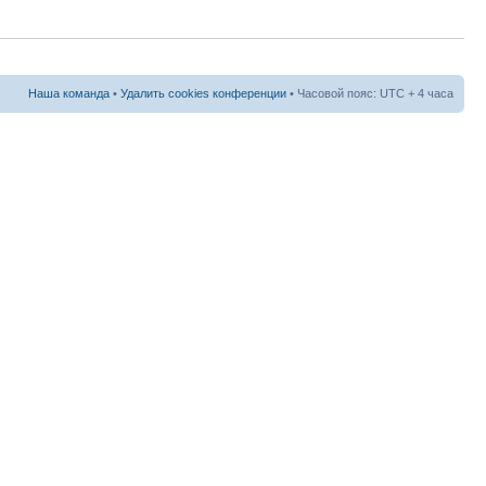
Наша команда
•
Удалить cookies конференции
• Часовой пояс: UTC + 4 часа