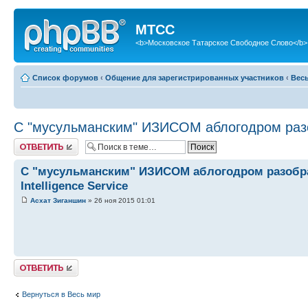
МТСС
<b>Московское Татарское Свободное Слово</b>
Список форумов
‹
Общение для зарегистрированных участников
‹
Вес
С "мусульманским" ИЗИСОМ аблогодром разобрал
Ответить
С "мусульманским" ИЗИСОМ аблогодром разобрался
Intelligence Service
Асхат Зиганшин
» 26 ноя 2015 01:01
Ответить
Вернуться в Весь мир