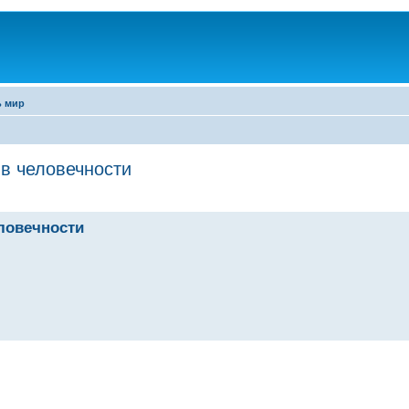
ь мир
в человечности
ловечности