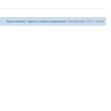
Наша команда
•
Удалить cookies конференции
• Часовой пояс: UTC + 4 часа