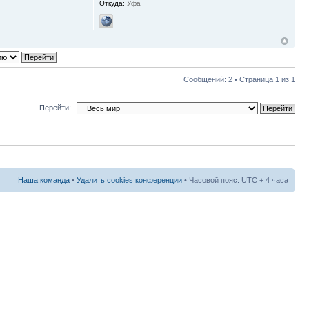
Откуда:
Уфа
Сообщений: 2 • Страница
1
из
1
Перейти:
Наша команда
•
Удалить cookies конференции
• Часовой пояс: UTC + 4 часа