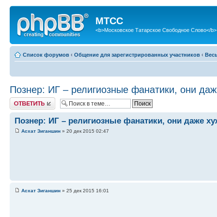
МТСС
<b>Московское Татарское Свободное Слово</b>
Список форумов
‹
Общение для зарегистрированных участников
‹
Вес
Познер: ИГ – религиозные фанатики, они даж
Ответить
Познер: ИГ – религиозные фанатики, они даже х
Асхат Зиганшин
» 20 дек 2015 02:47
Асхат Зиганшин
» 25 дек 2015 16:01