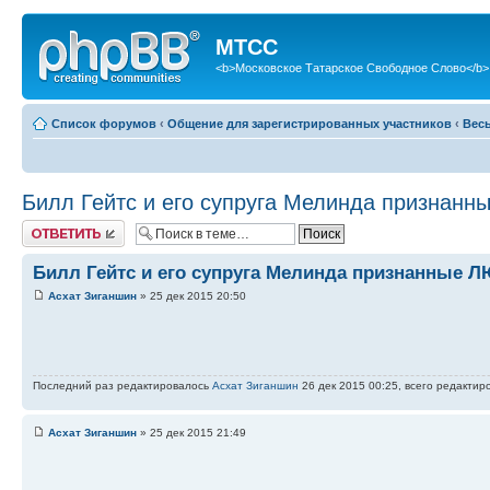
МТСС
<b>Московское Татарское Свободное Слово</b>
Список форумов
‹
Общение для зарегистрированных участников
‹
Вес
Билл Гейтс и его супруга Мелинда призна
Ответить
Билл Гейтс и его супруга Мелинда признанные
Асхат Зиганшин
» 25 дек 2015 20:50
Последний раз редактировалось
Асхат Зиганшин
26 дек 2015 00:25, всего редактир
Асхат Зиганшин
» 25 дек 2015 21:49