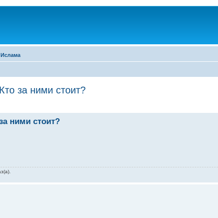
 Ислама
Кто за ними стоит?
за ними стоит?
з(а).