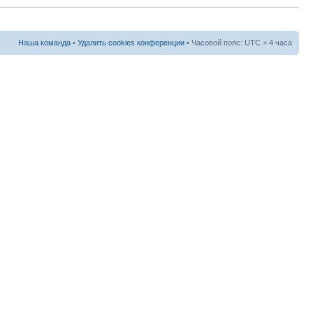
Наша команда
•
Удалить cookies конференции
• Часовой пояс: UTC + 4 часа