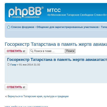
МТСС
<b>Московское Татарское Свободное Слово</b>
Список форумов
‹
Общение для зарегистрированных участников
‹
Тата
Госоркестр Татарстана в память жертв авиака
Ответить
Госоркестр Татарстана в память жертв авиакатаст
Гаяр
» 01 янв 2014 21:32
Ответить
Вернуться в Татарские края, культура и традиции