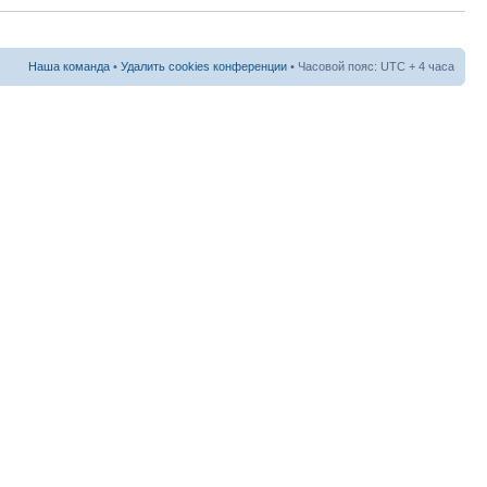
Наша команда
•
Удалить cookies конференции
• Часовой пояс: UTC + 4 часа