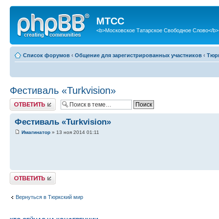
МТСС
<b>Московское Татарское Свободное Слово</b>
Список форумов
‹
Общение для зарегистрированных участников
‹
Тюр
Фестиваль «Turkvision»
Ответить
Фестиваль «Turkvision»
Имагинатор
» 13 ноя 2014 01:11
Ответить
Вернуться в Тюркский мир