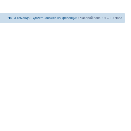
Наша команда
•
Удалить cookies конференции
• Часовой пояс: UTC + 4 часа