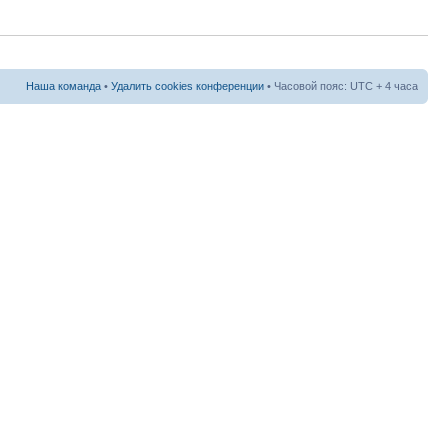
Наша команда
•
Удалить cookies конференции
• Часовой пояс: UTC + 4 часа