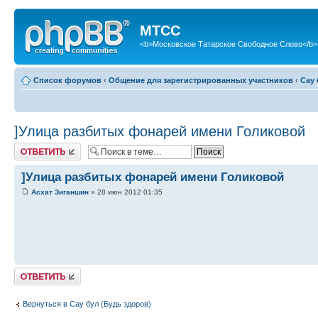
МТСС
<b>Московское Татарское Свободное Слово</b>
Список форумов
‹
Общение для зарегистрированных участников
‹
Сау 
]Улица разбитых фонарей имени Голиковой
Ответить
]Улица разбитых фонарей имени Голиковой
Асхат Зиганшин
» 28 июн 2012 01:35
Ответить
Вернуться в Сау бул (Будь здоров)