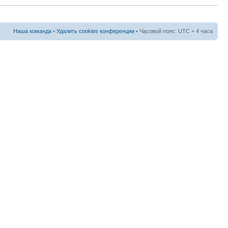
Наша команда
•
Удалить cookies конференции
• Часовой пояс: UTC + 4 часа