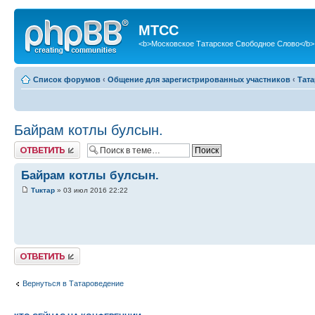
МТСС
<b>Московское Татарское Свободное Слово</b>
Список форумов
‹
Общение для зарегистрированных участников
‹
Тат
Байрам котлы булсын.
Ответить
Байрам котлы булсын.
Тuктар
» 03 июл 2016 22:22
Ответить
Вернуться в Татароведение