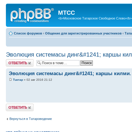
МТСС
<b>Московское Татарское Свободное Слово</b>
Список форумов
‹
Общение для зарегистрированных участников
‹
Тат
Эволюция системасы динг&#1241; каршы кил
Ответить
Эволюция системасы динг&#1241; каршы килми.
Тuктар
» 02 авг 2016 21:12
Ответить
Вернуться в Татароведение