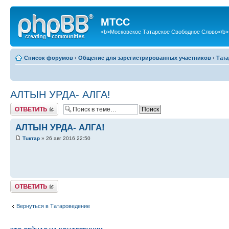
МТСС
<b>Московское Татарское Свободное Слово</b>
Список форумов
‹
Общение для зарегистрированных участников
‹
Тат
АЛТЫН УРДА- АЛГА!
Ответить
АЛТЫН УРДА- АЛГА!
Тuктар
» 26 авг 2016 22:50
Ответить
Вернуться в Татароведение