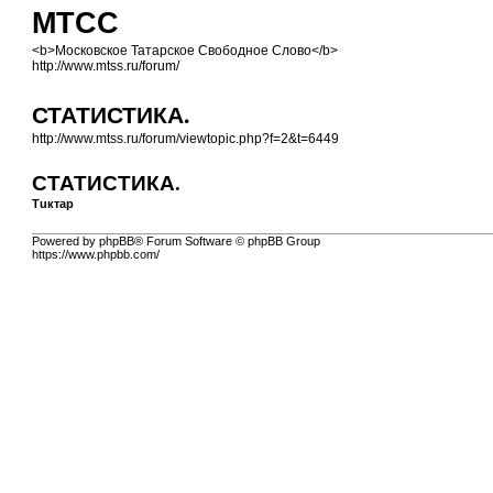
МТСС
<b>Московское Татарское Свободное Слово</b>
http://www.mtss.ru/forum/
СТАТИСТИКА.
http://www.mtss.ru/forum/viewtopic.php?f=2&t=6449
СТАТИСТИКА.
Тuктар
Powered by phpBB® Forum Software © phpBB Group
https://www.phpbb.com/