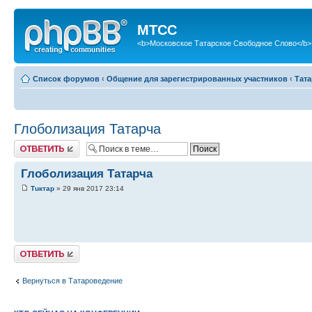
МТСС
<b>Московское Татарское Свободное Слово</b>
Список форумов
‹
Общение для зарегистрированных участников
‹
Тат
Глоболизация Татарча
Ответить
Глоболизация Татарча
Тuктар
» 29 янв 2017 23:14
Ответить
Вернуться в Татароведение