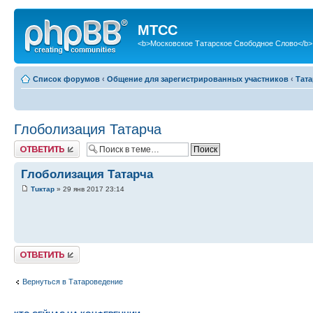
МТСС
<b>Московское Татарское Свободное Слово</b>
Список форумов
‹
Общение для зарегистрированных участников
‹
Тат
Глоболизация Татарча
Ответить
Глоболизация Татарча
Тuктар
» 29 янв 2017 23:14
Ответить
Вернуться в Татароведение